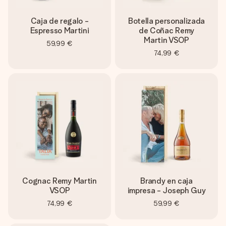
un mensaje que llegue al corazón. Sin complicaciones, solo
todo el amor para el momento.
Caja de regalo -
Botella personalizada
Espresso Martini
de Coñac Remy
Martin VSOP
59,99 €
74,99 €
Cognac Remy Martin
Brandy en caja
VSOP
impresa - Joseph Guy
74,99 €
59,99 €