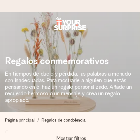
Pide hoy y se envía en 1 día laborable
Preparamos tu regalo con cuidado y lo enviamos al vuelo,
para que lo entregues en el momento perfecto, cuando más
importa.
Regalos conmemorativos
En tiempos de duelo y pérdida, las palabras a menudo
son inadecuadas. Para mostrarle a alguien que estás
4,5 (basado en +15.000 opiniones)
pensando en é, haz un regalo personalizado. Añade un
Nuestros regalos inspiran. Los clientes nos dan un 4,5 en
recuerdo hermoso o un mensaje y crea un regalo
Google Reviews.
apropiado.
Página principal
Regalos de condolencia
Tarjeta de felicitación gratuita
Crea algo único en pocos pasos – con su nombre, tu foto o
Mostrar filtros