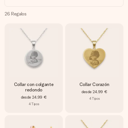
un mensaje que llegue al corazón. Sin complicaciones, solo
todo el amor para el momento.
26
Regalos
Collar con colgante
Collar Corazón
redondo
desde
24,99 €
desde
24,99 €
4
Tipos
4
Tipos