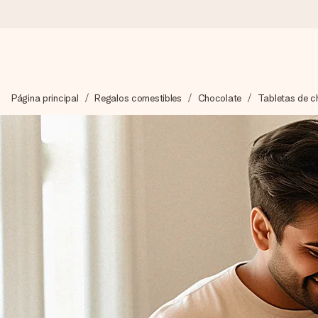
Pide hoy y se envía en 1 día laborable
Página principal
Regalos comestibles
Chocolate
Tabletas de 
Preparamos tu regalo con cuidado y lo enviamos al vuelo, par
4,5 (basado en +15.000 opiniones)
Nuestros regalos inspiran. Los clientes nos dan un 4,5 en Goo
Tarjeta de felicitación gratuita
Crea algo único en pocos pasos – con su nombre, tu foto o un m
momento.