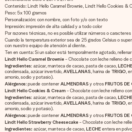
Contenido: Lindt Hello Caramel Brownie, Lindt Hello Cookies & C
Peso: 5x 100 gramos
Personalización: con nombre, con foto y/o con texto
Impresión: impresión de alta calidad y a todo color
Por razones técnicas, no es posible utilizar números o caracteres c
Cuando la temperatura exterior sea de 25 grados Celsius o superi
con nuestro equipo de atención al cliente.
Ten en cuenta: Si un sabor está temporalmente agotado, rellenar
Lindt Hello Caramel Brownie
- Chocolate con leche relleno de
Ingredientes
: azúcar, manteca de cacao, pasta de cacao,
LECH
condensada, azúcar invertido,
AVELLANAS
, harina de
TRIGO
, e
amonio, sodio y potasio).
Alérgenos
: puede contener
ALMENDRAS
y otros
FRUTOS DE
Lindt Hello Cookies & Cream
- Chocolate con leche relleno co
Ingredientes
: azúcar, manteca de cacao, pasta de cacao,
LECH
condensada, azúcar invertido,
AVELLANAS
, harina de
TRIGO
, e
amonio, sodio y potasio).
Alérgenos
: puede contener
ALMENDRAS
y otros
FRUTOS DE
Lindt Hello Strawberry Cheesecake
- Chocolate con leche rell
Ingredientes:
azúcar, manteca de cacao,
LECHE
entera en polvo