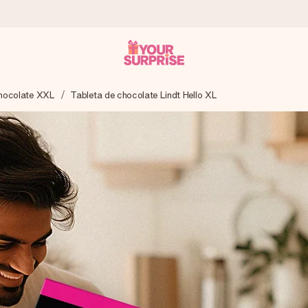
chocolate XXL
Tableta de chocolate Lindt Hello XL
a que lo entregues en el momento perfecto, cuando más importa.
gle Reviews.
ensaje que llegue al corazón. Sin complicaciones, solo todo el amo