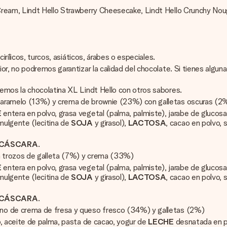
ream, Lindt Hello Strawberry Cheesecake, Lindt Hello Crunchy Noug
irílicos, turcos, asiáticos, árabes o especiales.
or, no podremos garantizar la calidad del chocolate. Si tienes alg
emos la chocolatina XL Lindt Hello con otros sabores.
 caramelo (13%) y crema de brownie (23%) con galletas oscuras (2
E
entera en polvo, grasa vegetal (palma, palmiste), jarabe de glucos
mulgente (lecitina de
SOJA
y girasol),
LACTOSA
, cacao en polvo, 
 CÁSCARA
.
n trozos de galleta (7%) y crema (33%)
E
entera en polvo, grasa vegetal (palma, palmiste), jarabe de glucos
mulgente (lecitina de
SOJA
y girasol),
LACTOSA
, cacao en polvo, 
 CÁSCARA
.
eno de crema de fresa y queso fresco (34%) y galletas (2%)
, aceite de palma, pasta de cacao, yogur de
LECHE
desnatada en p