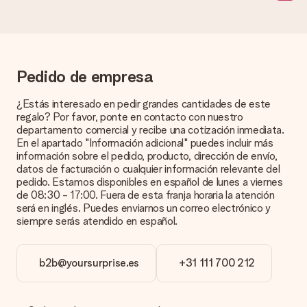
¿Estás buscando un regalo específico o un regalo en un color
específico, pero no aparece en el sitio web? Ponte en
contacto con nuestro equipo de servicio al cliente; ¡Nos
encantará ayudarte!
¿Cómo agrego una tarjeta de regalo a mi obsequio? /
Pedido de empresa
¿Qué es exactamente una tarjeta de regalo?
Al hacer clic en 'Tarjeta gratis' en la cesta de la compra,
¿Estás interesado en pedir grandes cantidades de este
puedes agregar la tarjeta gratuita a tu regalo. Puedes poner
regalo? Por favor, ponte en contacto con nuestro
un mensaje personal en esta tarjeta para que el destinatario
departamento comercial y recibe una cotización inmediata.
sepa exactamente a quién agradecer por esta hermosa
En el apartado "Información adicional" puedes incluir más
sorpresa.
información sobre el pedido, producto, dirección de envío,
datos de facturación o cualquier información relevante del
¿Está envuelto mi regalo?
pedido. Estamos disponibles en español de lunes a viernes
Actualmente, no tenemos (aún) un servicio de envoltura de
de 08:30 - 17:00. Fuera de esta franja horaria la atención
regalos para envolver tu presente. Los regalos se envían en
será en inglés. Puedes enviarnos un correo electrónico y
una caja decorada con motivos de fiesta. Así, tu obsequio
siempre serás atendido en español.
está listo para ser entregado o enviarse directamente al
destinatario.
b2b@yoursurprise.es
+31 111 700 212
Tiempo de entrega, opciones de entrega y
costos de envío.