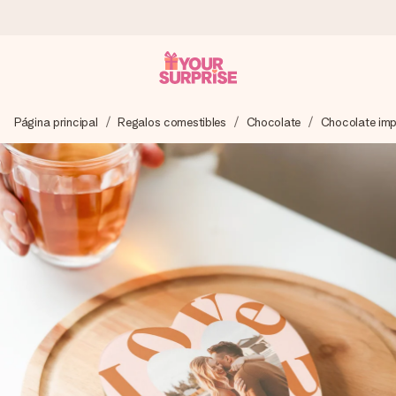
Pide hoy y se envía en 1 día laborable
Página principal
Regalos comestibles
Chocolate
Chocolate im
Preparamos tu regalo con cuidado y lo enviamos al vuelo,
para que lo entregues en el momento perfecto, cuando más
importa.
4,5 (basado en +15.000 opiniones)
Nuestros regalos inspiran. Los clientes nos dan un 4,5 en
Google Reviews.
Tarjeta de felicitación gratuita
Crea algo único en pocos pasos – con su nombre, tu foto o