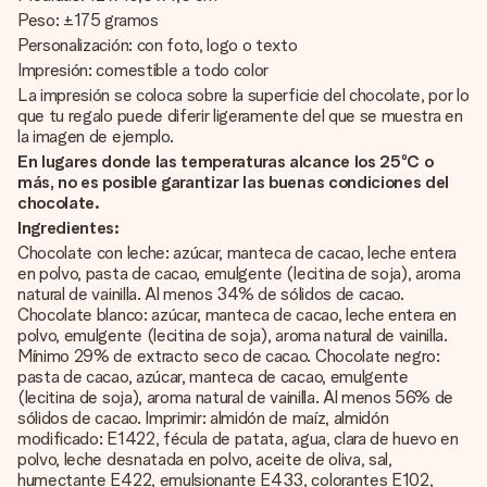
Peso: ±175 gramos
Personalización: con foto, logo o texto
Impresión: comestible a todo color
La impresión se coloca sobre la superficie del chocolate, por lo
que tu regalo puede diferir ligeramente del que se muestra en
la imagen de ejemplo.
En lugares donde las temperaturas alcance los 25ºC o
más, no es posible garantizar las buenas condiciones del
chocolate.
Ingredientes:
Chocolate con leche: azúcar, manteca de cacao, leche entera
en polvo, pasta de cacao, emulgente (lecitina de soja), aroma
natural de vainilla. Al menos 34% de sólidos de cacao.
Chocolate blanco: azúcar, manteca de cacao, leche entera en
polvo, emulgente (lecitina de soja), aroma natural de vainilla.
Mínimo 29% de extracto seco de cacao. Chocolate negro:
pasta de cacao, azúcar, manteca de cacao, emulgente
(lecitina de soja), aroma natural de vainilla. Al menos 56% de
sólidos de cacao. Imprimir: almidón de maíz, almidón
modificado: E1422, fécula de patata, agua, clara de huevo en
polvo, leche desnatada en polvo, aceite de oliva, sal,
humectante E422, emulsionante E433, colorantes E102,