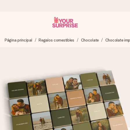
Pide hoy y se envía en 1 día laborable
Página principal
Regalos comestibles
Chocolate
Chocolate im
Preparamos tu regalo con cuidado y lo enviamos al vuelo,
para que lo entregues en el momento perfecto, cuando más
importa.
4,5 (basado en +15.000 opiniones)
Nuestros regalos inspiran. Los clientes nos dan un 4,5 en
Google Reviews.
Tarjeta de felicitación gratuita
Crea algo único en pocos pasos – con su nombre, tu foto o