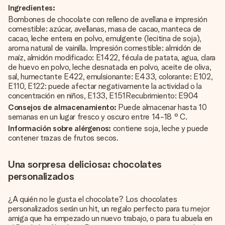
Ingredientes:
Bombones de chocolate con relleno de avellana e impresión
comestible: azúcar, avellanas, masa de cacao, manteca de
cacao, leche entera en polvo, emulgente (lecitina de soja),
aroma natural de vainilla. Impresión comestible: almidón de
maíz, almidón modificado: E1422, fécula de patata, agua, clara
de huevo en polvo, leche desnatada en polvo, aceite de oliva,
sal, humectante E422, emulsionante: E433, colorante: E102,
E110, E122: puede afectar negativamente la actividad o la
concentración en niños, E133, E151Recubrimiento: E904
Consejos de almacenamiento:
Puede almacenar hasta 10
semanas en un lugar fresco y oscuro entre 14-18 ° C.
Información sobre alérgenos:
contiene soja, leche y puede
contener trazas de frutos secos.
Una sorpresa deliciosa: chocolates
personalizados
¿A quién no le gusta el chocolate? Los chocolates
personalizados serán un hit, un regalo perfecto para tu mejor
amiga que ha empezado un nuevo trabajo, o para tu abuela en