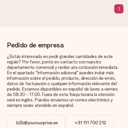
Tiempo de entrega, opciones de entrega y
1
costos de envío.
¿Puedo elegir una fecha de entrega?
Elegir la fecha exacta de entrega no es posible. Una vez
personalizado y completado tu pedido, recibirás una
confirmación con las fechas estimadas de entrega. Una vez
que el pedido haya sido enviado, será la empresa de
Pedido de empresa
transportes la encargada de entregar el regalo.
¿Estás interesado en pedir grandes cantidades de este
¿Cuál es el tiempo de entrega y cuándo recibo mi
regalo? Por favor, ponte en contacto con nuestro
obsequio?
departamento comercial y recibe una cotización inmediata.
El tiempo de entrega se puede encontrar en la página del
En el apartado "Información adicional" puedes incluir más
producto del regalo.
información sobre el pedido, producto, dirección de envío,
datos de facturación o cualquier información relevante del
pedido. Estamos disponibles en español de lunes a viernes
de 08:30 - 17:00. Fuera de esta franja horaria la atención
Pago
será en inglés. Puedes enviarnos un correo electrónico y
siempre serás atendido en español.
¿Cómo puedo pagar mi pedido?
Ofrecemos los siguientes métodos de pago: Paypal, tarjeta
de crédito o transferencia bancaria. En caso de elegir
b2b@yoursurprise.es
+31 111 700 212
transferencia bancaria, ten en cuenta 3 días adicionales para la