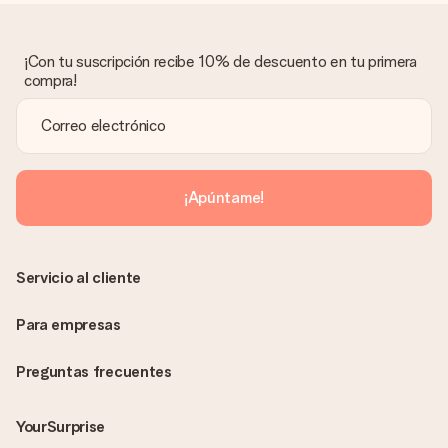
Lamentamos mucho que no estés satisfecho con tu regalo.
No era nuestra intención, por lo que nos gustaría resolver este
asunto contigo. Ponte en contacto con nuestro equipo de
¡Con tu suscripción recibe 10% de descuento en tu primera
atención al cliente por teléfono, correo electrónico o chat y
compra!
buscaremos una solución adecuada para ti.
¿Se envía la factura junto con el pedido?
La factura y cualquier otra información relativa a tu regalo se
enviará únicamente por correo electrónico. El regalo se enviará
sin ninguna información adicional Así, evitaremos que la
¡Apúntame!
persona que recibe el regalo la vea. ¡No le enviaremos nada
más que su increíble regalo! ¿Quieres que sepa quién se lo
envía? ¡Rellena nuestra chulísima tarjeta de regalo en la cesta
de la compra!
Servicio al cliente
Para empresas
Preguntas frecuentes
YourSurprise