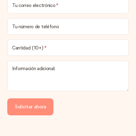
¿Puedo elegir una fecha de entrega?
Tu correo electrónico
Elegir la fecha exacta de entrega no es posible. Una vez
personalizado y completado tu pedido, recibirás una
confirmación con las fechas estimadas de entrega. Una vez
que el pedido haya sido enviado, será la empresa de
Tu número de teléfono
transportes la encargada de entregar el regalo.
¿Cuál es el tiempo de entrega y cuándo recibo mi
obsequio?
Cantidad (10+)
El tiempo de entrega se puede encontrar en la página del
producto del regalo.
Información adicional:
Pago
¿Cómo puedo pagar mi pedido?
Ofrecemos los siguientes métodos de pago: Paypal, tarjeta
de crédito o transferencia bancaria. En caso de elegir
Solicitar ahora
transferencia bancaria, ten en cuenta 3 días adicionales para la
entrega de tu regalo.
Regalo recibido
¿Qué pasa si el regalo no es del todo de mi agrado?