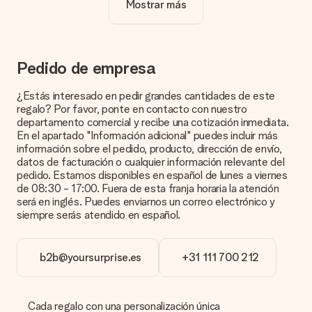
Mostrar más
¿La personalización está incluida en el precio?
El precio que se muestra en el sitio web incluye la
personalización de tu obsequio. ¡Bonito y claro!
¿Cómo puedo saber si mi imagen tiene la calidad
Pedido de empresa
adecuada?
Queremos asegurarnos de que estás completamente
¿Estás interesado en pedir grandes cantidades de este
satisfecho con tu regalo. Por eso es importante utilizar fotos
regalo? Por favor, ponte en contacto con nuestro
de alta calidad. Si no estás seguro de la calidad de la imagen,
departamento comercial y recibe una cotización inmediata.
ponte en contacto con nuestro equipo de atención al cliente e
En el apartado "Información adicional" puedes incluir más
incluye la foto junto con el regalo que te interesa encargar.
información sobre el pedido, producto, dirección de envío,
Ellos podrán comprobar la calidad por ti.
datos de facturación o cualquier información relevante del
pedido. Estamos disponibles en español de lunes a viernes
¿Qué formatos puedo cargar?
de 08:30 - 17:00. Fuera de esta franja horaria la atención
Puedes carga archivos JPG y PNG en nuestro editor. ¿Es
será en inglés. Puedes enviarnos un correo electrónico y
esto demasiado técnico o tienes una imagen de un formato
siempre serás atendido en español.
diferente que te gustaría usar? Ponte en contacto con
nuestro servicio de atención al cliente. ¡Estaremos
encantados de ayudarte para que puedas crear el regalo que
b2b@yoursurprise.es
+31 111 700 212
deseas!
¿Qué pasa si el color u opción que deseo no está
disponible?
Cada regalo con una personalización única
¿Estás buscando un regalo específico o un regalo en un color