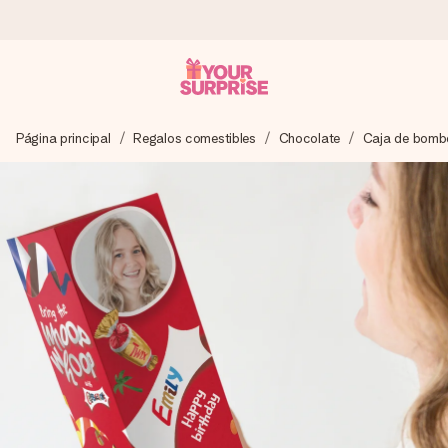
Pide hoy y se envía en 1 día laborable
Página principal
Regalos comestibles
Chocolate
Caja de bomb
Preparamos tu regalo con cuidado y lo enviamos al vuelo,
para que lo entregues en el momento perfecto, cuando más
importa.
4,5 (basado en +15.000 opiniones)
Nuestros regalos inspiran. Los clientes nos dan un 4,5 en
Google Reviews.
Tarjeta de felicitación gratuita
Crea algo único en pocos pasos – con su nombre, tu foto o