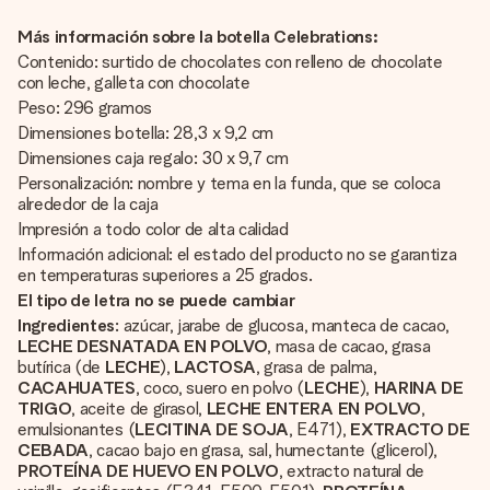
Más información sobre la botella Celebrations:
Contenido: surtido de chocolates con relleno de chocolate
con leche, galleta con chocolate
Peso: 296 gramos
Dimensiones botella: 28,3 x 9,2 cm
Dimensiones caja regalo: 30 x 9,7 cm
Personalización: nombre y tema en la funda, que se coloca
alrededor de la caja
Impresión a todo color de alta calidad
Información adicional: el estado del producto no se garantiza
en temperaturas superiores a 25 grados.
El tipo de letra no se puede cambiar
Ingredientes
: azúcar, jarabe de glucosa, manteca de cacao,
LECHE DESNATADA EN POLVO
, masa de cacao, grasa
butírica (de
LECHE
),
LACTOSA
, grasa de palma,
CACAHUATES
, coco, suero en polvo (
LECHE
),
HARINA DE
TRIGO
, aceite de girasol,
LECHE ENTERA EN POLVO
,
emulsionantes (
LECITINA DE SOJA
, E471),
EXTRACTO DE
CEBADA
, cacao bajo en grasa, sal, humectante (glicerol),
PROTEÍNA DE HUEVO EN POLVO
, extracto natural de