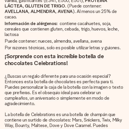
vainilla, gasificantes (E341, E500, E501),
PROTEÍNA
LÁCTEA, GLUTEN DE TRIGO
. (Puede contener:
AVELLANA, ALMENDRA, AVENA
). Al menos un 25% de
cacao.
Información de alérgenos:
contiene cacahuetes, soja,
cereales que contienen gluten, cebada, trigo, huevos, leche,
lactosa
Puede contener: nueces, almendra, avellana, avena
Por razones técnicas, solo es posible utilizar letras y guiones.
¡Sorprende con esta increíble botella de
chocolates Celebrations!
¿Buscas un regalo diferente para una ocasión especial?
Entonces esta botella de chocolates es perfecta para ti.
Puedes personalizar la caja de la botella con la imagen o texto
que prefieras. Es el obsequio ideal para celebrar un
cumpleaños, un aniversario o simplemente en modo de
agradecimiento.
La botella de Celebrations es una botella de champán que
contiene un surtido de chocolates: Mars, Snickers, Twix, Milky
Way, Bounty, Maltese, Dove y Dove Caramel. Puedes