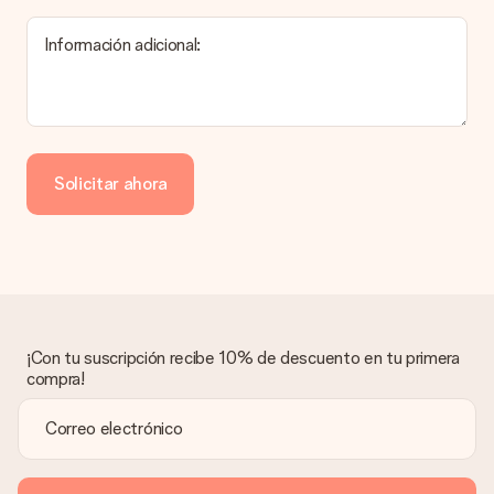
producto del regalo.
Información adicional:
Pago
¿Cómo puedo pagar mi pedido?
Ofrecemos los siguientes métodos de pago: Paypal, tarjeta
de crédito o transferencia bancaria. En caso de elegir
Solicitar ahora
transferencia bancaria, ten en cuenta 3 días adicionales para la
entrega de tu regalo.
Regalo recibido
¿Qué pasa si el regalo no es del todo de mi agrado?
Lamentamos mucho que no estés satisfecho con tu regalo.
No era nuestra intención, por lo que nos gustaría resolver este
asunto contigo. Ponte en contacto con nuestro equipo de
¡Con tu suscripción recibe 10% de descuento en tu primera
atención al cliente por teléfono, correo electrónico o chat y
compra!
buscaremos una solución adecuada para ti.
¿Se envía la factura junto con el pedido?
La factura y cualquier otra información relativa a tu regalo se
enviará únicamente por correo electrónico. El regalo se enviará