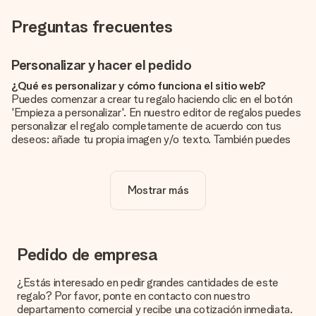
Preguntas frecuentes
Personalizar y hacer el pedido
¿Qué es personalizar y cómo funciona el sitio web?
Puedes comenzar a crear tu regalo haciendo clic en el botón
'Empieza a personalizar'. En nuestro editor de regalos puedes
personalizar el regalo completamente de acuerdo con tus
deseos: añade tu propia imagen y/o texto. También puedes
optar por un diseño genial para que tu regalo sea
verdaderamente único.
Mostrar más
¿La personalización está incluida en el precio?
El precio que se muestra en el sitio web incluye la
personalización de tu obsequio. ¡Bonito y claro!
¿Cómo puedo saber si mi imagen tiene la calidad
Pedido de empresa
adecuada?
Queremos asegurarnos de que estás completamente
¿Estás interesado en pedir grandes cantidades de este
satisfecho con tu regalo. Por eso es importante utilizar fotos
regalo? Por favor, ponte en contacto con nuestro
de alta calidad. Si no estás seguro de la calidad de la imagen,
departamento comercial y recibe una cotización inmediata.
ponte en contacto con nuestro equipo de atención al cliente e