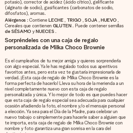
potasio), corrector de acidez (ácido cítrico), gelificante
(alginato de sodio), gasificantes (carbonatos de sodio,
difosfatos), aromas.
Alérgenos
: Contiene
LECHE
,
TRIGO
,
SOJA
,
HUEVO
,
Cereales que contienen
GLUTEN
. Puede contener semillas
de SÉSAMO
y
NUECES
.
Sorpréndeles con una caja de regalo
personalizada de Milka Choco Brownie
Es el cumpleaños de tu mejor amiga y quieres sorprenderla
con algo especial. Ya le has regalado todos sus aperitivos
favoritos antes, pero esta vez te gustaría impresionarla de
verdad. ¡Esta caja de regalo de Milka Choco Brownie es la
forma perfecta de hacerlo! Lleva su hora de la merienda a un
nivel completamente nuevo con esta caja de regalo
personalizada y única. Y lo mejor de todo es que puedes hacer
que esta caja de regalo especial sea adecuada para cualquier
ocasión añadiendo la foto, el nombre y/o el mensaje personal
a elección. Ya sea para el Día de la Madre, para celebrar un
nuevo trabajo o simplemente para hacerle saber a alguien que
te importa, esta caja de regalo de Milka Choco Brownie con
nombre y foto garantiza una gran sonrisa en la cara del