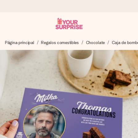
Pide hoy y se envía en 1 día laborable
Página principal
Regalos comestibles
Chocolate
Caja de bomb
Preparamos tu regalo con cuidado y lo enviamos al vuelo,
para que lo entregues en el momento perfecto, cuando más
importa.
4,5 (basado en +15.000 opiniones)
Nuestros regalos inspiran. Los clientes nos dan un 4,5 en
Google Reviews.
Tarjeta de felicitación gratuita
Crea algo único en pocos pasos – con su nombre, tu foto o