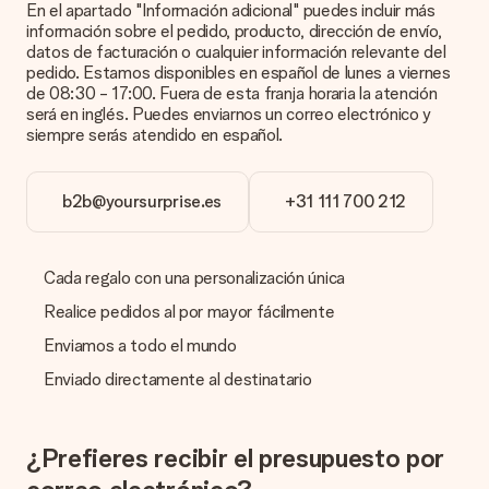
En el apartado "Información adicional" puedes incluir más
incluye la foto junto con el regalo que te interesa encargar.
información sobre el pedido, producto, dirección de envío,
Ellos podrán comprobar la calidad por ti.
datos de facturación o cualquier información relevante del
pedido. Estamos disponibles en español de lunes a viernes
¿Qué formatos puedo cargar?
de 08:30 - 17:00. Fuera de esta franja horaria la atención
Puedes carga archivos JPG y PNG en nuestro editor. ¿Es
será en inglés. Puedes enviarnos un correo electrónico y
esto demasiado técnico o tienes una imagen de un formato
siempre serás atendido en español.
diferente que te gustaría usar? Ponte en contacto con
nuestro servicio de atención al cliente. ¡Estaremos
encantados de ayudarte para que puedas crear el regalo que
b2b@yoursurprise.es
+31 111 700 212
deseas!
¿Qué pasa si el color u opción que deseo no está
disponible?
Cada regalo con una personalización única
¿Estás buscando un regalo específico o un regalo en un color
específico, pero no aparece en el sitio web? Ponte en
Realice pedidos al por mayor fácilmente
contacto con nuestro equipo de servicio al cliente; ¡Nos
Enviamos a todo el mundo
encantará ayudarte!
Enviado directamente al destinatario
¿Cómo agrego una tarjeta de regalo a mi obsequio? /
¿Qué es exactamente una tarjeta de regalo?
Al hacer clic en 'Tarjeta gratis' en la cesta de la compra,
puedes agregar la tarjeta gratuita a tu regalo. Puedes poner
¿Prefieres recibir el presupuesto por
un mensaje personal en esta tarjeta para que el destinatario