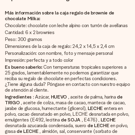
Más información sobre la caja regalo de brownie de
chocolate Milka:
Chocolate: chocolate con leche alpino con turrón de avellanas
Cantidad: 6 x 2 brownies
Peso: 300 gramos
Dimensiones de la caja de regalo: 24,2 x 14,5 x 2,4 cm
Personalización: con nombre, foto y mensaje personal
Impresión: perfecta y a todo color
Es bueno saberlo:
Con temperaturas tropicales superiores a
25 grados, lamentablemente no podemos garantizar que
reciba su regalo de chocolate en perfectas condiciones.
¿Tiene alguna duda? Póngase en contacto con nuestro equipo
de atención al cliente.
Ingredientes
: Azúcar,
HUEVO
, aceite de palma, harina
de
TRIGO
, aceite de colza, masa de cacao, manteca de cacao,
jarabe de glucosa, humectante (glicerol),
LECHE
entera en
polvo, cacao desnatado en polvo, LECHE desnatada en polvo,
emulgentes (E492, lecitina
de SOJA
, E476) ,
LECHE
desnatada azucarada condensada, suero
de LECHE
en polvo,
grasa
de LECHE
, almidón, sal, conservante (sorbato de