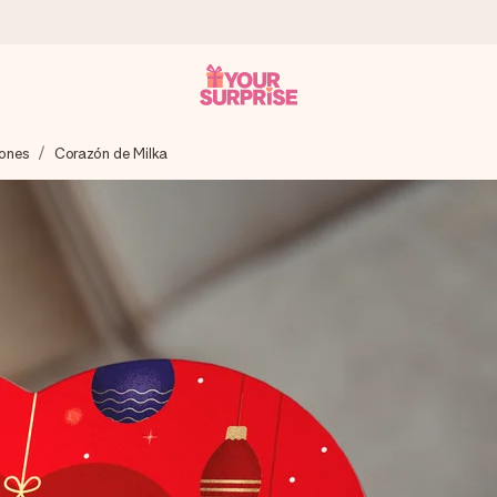
ones
Corazón de Milka
a que lo entregues en el momento perfecto, cuando más importa.
gle Reviews.
ensaje que llegue al corazón. Sin complicaciones, solo todo el amo