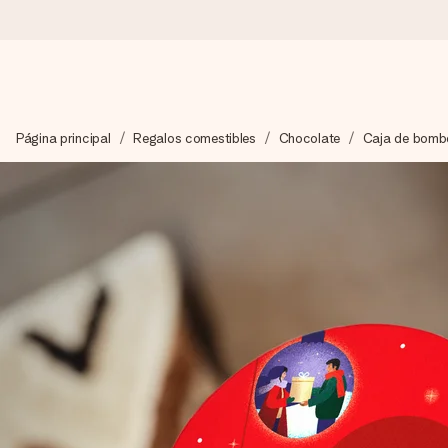
Pide hoy y se envía en 1 día laborable
Página principal
Regalos comestibles
Chocolate
Caja de bomb
Preparamos tu regalo con cuidado y lo enviamos al vuelo, par
4,5 (basado en +15.000 opiniones)
Nuestros regalos inspiran. Los clientes nos dan un 4,5 en Goo
Tarjeta de felicitación gratuita
Crea algo único en pocos pasos – con su nombre, tu foto o un m
momento.