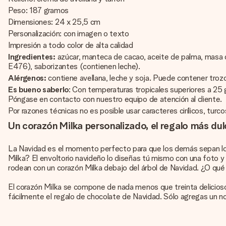
Peso: 187 gramos
Dimensiones: 24 x 25,5 cm
Personalización: con imagen o texto
Impresión a todo color de alta calidad
Ingredientes:
azúcar, manteca de cacao, aceite de palma, masa d
E476), saborizantes (contienen leche).
Alérgenos:
contiene avellana, leche y soja. Puede contener troz
Es bueno saberlo
: Con temperaturas tropicales superiores a 25
Póngase en contacto con nuestro equipo de atención al cliente.
Por razones técnicas no es posible usar caracteres cirílicos, turco
Un corazón Milka personalizado, el regalo más dulc
La Navidad es el momento perfecto para que los demás sepan lo 
Milka? El envoltorio navideño lo diseñas tú mismo con una foto y
rodean con un corazón Milka debajo del árbol de Navidad. ¿O qué t
El corazón Milka se compone de nada menos que treinta delicios
fácilmente el regalo de chocolate de Navidad. Sólo agregas un n