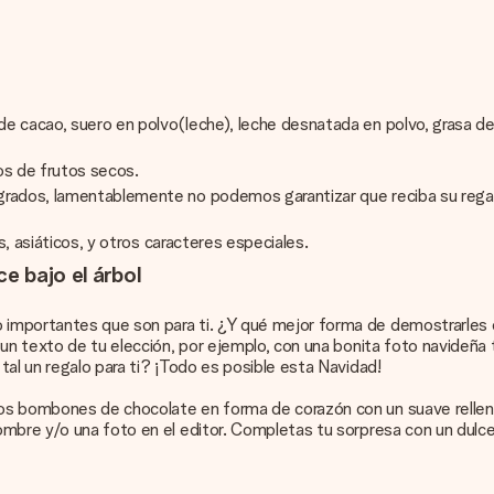
e cacao, suero en polvo(leche), leche desnatada en polvo, grasa de
os de frutos secos.
 grados, lamentablemente no podemos garantizar que reciba su rega
s, asiáticos, y otros caracteres especiales.
e bajo el árbol
importantes que son para ti. ¿Y qué mejor forma de demostrarles 
 un texto de tu elección, por ejemplo, con una bonita foto navideña 
al un regalo para ti? ¡Todo es posible esta Navidad!
os bombones de chocolate en forma de corazón con un suave relleno
ombre y/o una foto en el editor. Completas tu sorpresa con un dulc