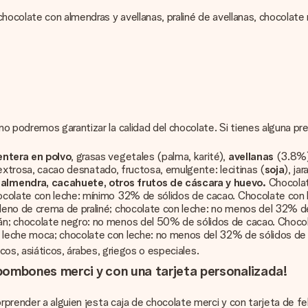
 chocolate con almendras y avellanas, praliné de avellanas, chocol
no podremos garantizar la calidad del chocolate. Si tienes alguna 
entera en polvo
, grasas vegetales (palma, karité),
avellanas
(3.8%
extrosa, cacao desnatado, fructosa, emulgente: lecitinas (
soja
), ja
 almendra, cacahuete, otros frutos de cáscara y huevo.
Chocolat
colate con leche: mínimo 32% de sólidos de cacao. Chocolate con l
leno de crema de praliné; chocolate con leche: no menos del 32% d
án; chocolate negro: no menos del 50% de sólidos de cacao. Chocol
 leche moca; chocolate con leche: no menos del 32% de sólidos de 
urcos, asiáticos, árabes, griegos o especiales.
bombones merci y con una tarjeta personalizada!
rprender a alguien ¡esta caja de chocolate merci y con tarjeta de fel