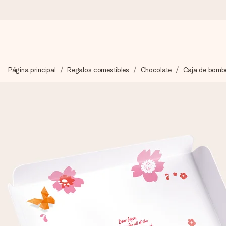
Pide hoy y se envía en 1 día laborable
Página principal
Regalos comestibles
Chocolate
Caja de bomb
Preparamos tu regalo con cuidado y lo enviamos al vuelo, par
4,5 (basado en +15.000 opiniones)
Nuestros regalos inspiran. Los clientes nos dan un 4,5 en Goo
Tarjeta de felicitación gratuita
Crea algo único en pocos pasos – con su nombre, tu foto o un m
momento.