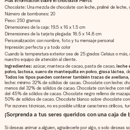
Más información sobre el chocolate Merci:
Chocolate: Una mezcla de chocolate con leche, praliné de leche,
Número de bombones: 20
Peso: 250 gramos
Dimensiones de la caja: 19.5 x 16 x 1.5 cm
Dimensiones de la tarjeta plegada: 18.5 x 14.8 cm
Personalización: con nombre, foto y tu mensaje personal
Impresión: perfecta y a todo color
Cuando la temperatura exterior sea de 25 grados Celsius o más, 
nuestro equipo de atención al cliente.
Ingredientes:
azúcar, manteca de cacao, pasta de cacao,
leche 
polvo, lactosa
,
suero de mantequilla en polvo
,
grasa láctea
, d
Todos los tipos pueden contener también trazas de avellana,
leche: mínimo 32% de sólidos de cacao. Chocolate con leche; cho
menos del 32% de sólidos de cacao. Chocolate con leche con rel
del 45% de sólidos de cacao. Chocolate negro relleno de mazap
50% de sólidos de cacao. Chocolate blanco sobre chocolate con
Por razones técnicas, no es posible utilizar caracteres cirílicos, t
¡Sorprenda a tus seres queridos con una caja de 
Si deseas animar a alguien, agradecerle por algo, o solo deseas so