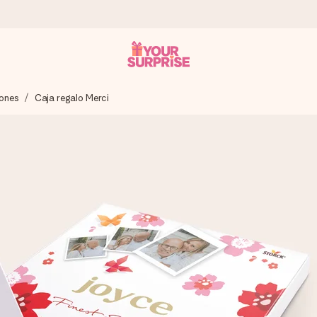
ones
Caja regalo Merci
a que lo entregues en el momento perfecto, cuando más importa.
gle Reviews.
ensaje que llegue al corazón. Sin complicaciones, solo todo el amo