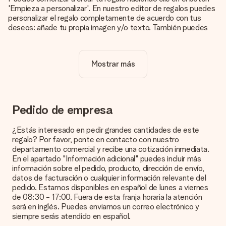
'Empieza a personalizar'. En nuestro editor de regalos puedes
personalizar el regalo completamente de acuerdo con tus
deseos: añade tu propia imagen y/o texto. También puedes
optar por un diseño genial para que tu regalo sea
verdaderamente único.
Mostrar más
¿La personalización está incluida en el precio?
El precio que se muestra en el sitio web incluye la
personalización de tu obsequio. ¡Bonito y claro!
¿Cómo puedo saber si mi imagen tiene la calidad
Pedido de empresa
adecuada?
Queremos asegurarnos de que estás completamente
¿Estás interesado en pedir grandes cantidades de este
satisfecho con tu regalo. Por eso es importante utilizar fotos
regalo? Por favor, ponte en contacto con nuestro
de alta calidad. Si no estás seguro de la calidad de la imagen,
departamento comercial y recibe una cotización inmediata.
ponte en contacto con nuestro equipo de atención al cliente e
En el apartado "Información adicional" puedes incluir más
incluye la foto junto con el regalo que te interesa encargar.
información sobre el pedido, producto, dirección de envío,
Ellos podrán comprobar la calidad por ti.
datos de facturación o cualquier información relevante del
pedido. Estamos disponibles en español de lunes a viernes
¿Qué formatos puedo cargar?
de 08:30 - 17:00. Fuera de esta franja horaria la atención
Puedes carga archivos JPG y PNG en nuestro editor. ¿Es
será en inglés. Puedes enviarnos un correo electrónico y
esto demasiado técnico o tienes una imagen de un formato
siempre serás atendido en español.
diferente que te gustaría usar? Ponte en contacto con