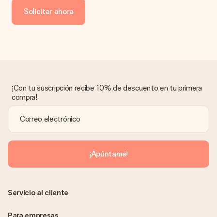
de crédito o transferencia bancaria. En caso de elegir
Solicitar ahora
transferencia bancaria, ten en cuenta 3 días adicionales para la
entrega de tu regalo.
Regalo recibido
¿Qué pasa si el regalo no es del todo de mi agrado?
Lamentamos mucho que no estés satisfecho con tu regalo.
No era nuestra intención, por lo que nos gustaría resolver este
asunto contigo. Ponte en contacto con nuestro equipo de
¡Con tu suscripción recibe 10% de descuento en tu primera
atención al cliente por teléfono, correo electrónico o chat y
compra!
buscaremos una solución adecuada para ti.
¿Se envía la factura junto con el pedido?
La factura y cualquier otra información relativa a tu regalo se
enviará únicamente por correo electrónico. El regalo se enviará
sin ninguna información adicional Así, evitaremos que la
¡Apúntame!
persona que recibe el regalo la vea. ¡No le enviaremos nada
más que su increíble regalo! ¿Quieres que sepa quién se lo
envía? ¡Rellena nuestra chulísima tarjeta de regalo en la cesta
de la compra!
Servicio al cliente
Para empresas