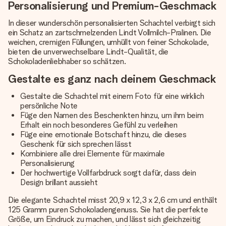
Personalisierung und Premium-Geschmack
In dieser wunderschön personalisierten Schachtel verbirgt sich
ein Schatz an zartschmelzenden Lindt Vollmilch-Pralinen. Die
weichen, cremigen Füllungen, umhüllt von feiner Schokolade,
bieten die unverwechselbare Lindt-Qualität, die
Schokoladenliebhaber so schätzen.
Gestalte es ganz nach deinem Geschmack
Gestalte die Schachtel mit einem Foto für eine wirklich
persönliche Note
Füge den Namen des Beschenkten hinzu, um ihm beim
Erhalt ein noch besonderes Gefühl zu verleihen
Füge eine emotionale Botschaft hinzu, die dieses
Geschenk für sich sprechen lässt
Kombiniere alle drei Elemente für maximale
Personalisierung
Der hochwertige Vollfarbdruck sorgt dafür, dass dein
Design brillant aussieht
Die elegante Schachtel misst 20,9 x 12,3 x 2,6 cm und enthält
125 Gramm puren Schokoladengenuss. Sie hat die perfekte
Größe, um Eindruck zu machen, und lässt sich gleichzeitig