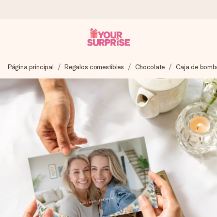
Pide hoy y se envía en 1 día laborable
Página principal
Regalos comestibles
Chocolate
Caja de bomb
Preparamos tu regalo con cuidado y lo enviamos al vuelo,
para que lo entregues en el momento perfecto, cuando más
importa.
4,5 (basado en +15.000 opiniones)
Nuestros regalos inspiran. Los clientes nos dan un 4,5 en
Google Reviews.
Tarjeta de felicitación gratuita
Crea algo único en pocos pasos – con su nombre, tu foto o