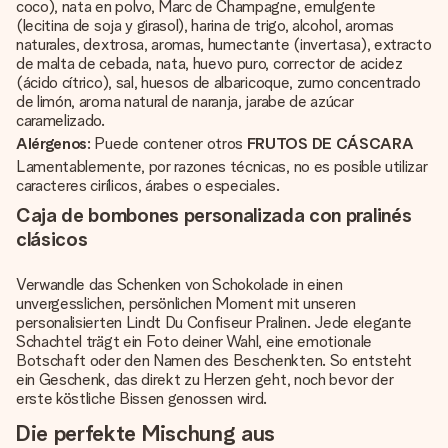
coco), nata en polvo, Marc de Champagne, emulgente
(lecitina de soja y girasol), harina de trigo, alcohol, aromas
naturales, dextrosa, aromas, humectante (invertasa), extracto
de malta de cebada, nata, huevo puro, corrector de acidez
(ácido cítrico), sal, huesos de albaricoque, zumo concentrado
de limón, aroma natural de naranja, jarabe de azúcar
caramelizado.
Alérgenos
: Puede contener otros
FRUTOS DE CÁSCARA
Lamentablemente, por razones técnicas, no es posible utilizar
caracteres cirílicos, árabes o especiales.
Caja de bombones personalizada con pralinés
clásicos
Verwandle das Schenken von Schokolade in einen
unvergesslichen, persönlichen Moment mit unseren
personalisierten Lindt Du Confiseur Pralinen. Jede elegante
Schachtel trägt ein Foto deiner Wahl, eine emotionale
Botschaft oder den Namen des Beschenkten. So entsteht
ein Geschenk, das direkt zu Herzen geht, noch bevor der
erste köstliche Bissen genossen wird.
Die perfekte Mischung aus