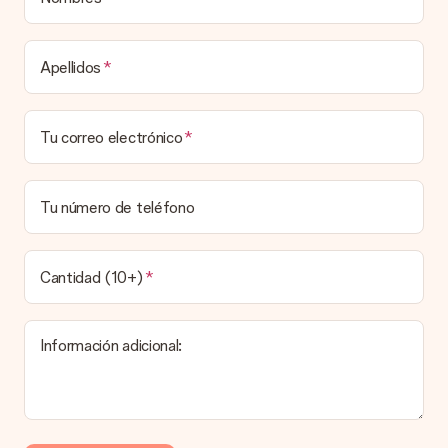
destinatario.
Tiempo de entrega, opciones de entrega y
Apellidos
costos de envío.
¿Puedo elegir una fecha de entrega?
Tu correo electrónico
Elegir la fecha exacta de entrega no es posible. Una vez
personalizado y completado tu pedido, recibirás una
confirmación con las fechas estimadas de entrega. Una vez
que el pedido haya sido enviado, será la empresa de
Tu número de teléfono
transportes la encargada de entregar el regalo.
¿Cuál es el tiempo de entrega y cuándo recibo mi
obsequio?
Cantidad (10+)
El tiempo de entrega se puede encontrar en la página del
producto del regalo.
Información adicional:
Pago
¿Cómo puedo pagar mi pedido?
Ofrecemos los siguientes métodos de pago: Paypal, tarjeta