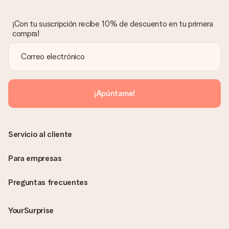
Lamentamos mucho que no estés satisfecho con tu regalo.
No era nuestra intención, por lo que nos gustaría resolver este
asunto contigo. Ponte en contacto con nuestro equipo de
¡Con tu suscripción recibe 10% de descuento en tu primera
atención al cliente por teléfono, correo electrónico o chat y
compra!
buscaremos una solución adecuada para ti.
¿Se envía la factura junto con el pedido?
La factura y cualquier otra información relativa a tu regalo se
enviará únicamente por correo electrónico. El regalo se enviará
sin ninguna información adicional Así, evitaremos que la
¡Apúntame!
persona que recibe el regalo la vea. ¡No le enviaremos nada
más que su increíble regalo! ¿Quieres que sepa quién se lo
envía? ¡Rellena nuestra chulísima tarjeta de regalo en la cesta
de la compra!
Servicio al cliente
Para empresas
Preguntas frecuentes
YourSurprise