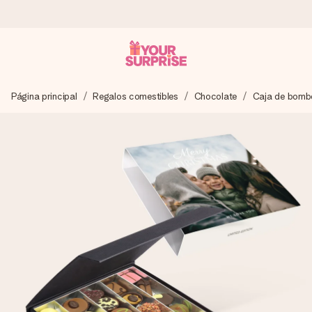
Pide hoy y se envía en 1 día laborable
Página principal
Regalos comestibles
Chocolate
Caja de bomb
Preparamos tu regalo con cuidado y lo enviamos al vuelo,
para que lo entregues en el momento perfecto, cuando más
importa.
4,5 (basado en +15.000 opiniones)
Nuestros regalos inspiran. Los clientes nos dan un 4,5 en
Google Reviews.
Tarjeta de felicitación gratuita
Crea algo único en pocos pasos – con su nombre, tu foto o