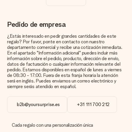
El precio que se muestra en el sitio web incluye la
personalización de tu obsequio. ¡Bonito y claro!
¿Cómo puedo saber si mi imagen tiene la calidad
Pedido de empresa
adecuada?
Queremos asegurarnos de que estás completamente
¿Estás interesado en pedir grandes cantidades de este
satisfecho con tu regalo. Por eso es importante utilizar fotos
regalo? Por favor, ponte en contacto con nuestro
de alta calidad. Si no estás seguro de la calidad de la imagen,
departamento comercial y recibe una cotización inmediata.
ponte en contacto con nuestro equipo de atención al cliente e
En el apartado "Información adicional" puedes incluir más
incluye la foto junto con el regalo que te interesa encargar.
información sobre el pedido, producto, dirección de envío,
Ellos podrán comprobar la calidad por ti.
datos de facturación o cualquier información relevante del
pedido. Estamos disponibles en español de lunes a viernes
¿Qué formatos puedo cargar?
de 08:30 - 17:00. Fuera de esta franja horaria la atención
Puedes carga archivos JPG y PNG en nuestro editor. ¿Es
será en inglés. Puedes enviarnos un correo electrónico y
esto demasiado técnico o tienes una imagen de un formato
siempre serás atendido en español.
diferente que te gustaría usar? Ponte en contacto con
nuestro servicio de atención al cliente. ¡Estaremos
encantados de ayudarte para que puedas crear el regalo que
b2b@yoursurprise.es
+31 111 700 212
deseas!
¿Qué pasa si el color u opción que deseo no está
disponible?
Cada regalo con una personalización única
¿Estás buscando un regalo específico o un regalo en un color