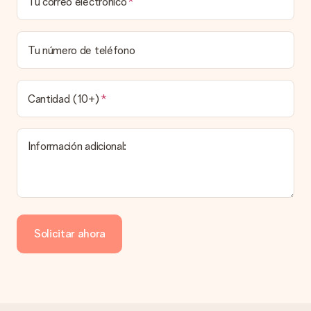
Tu correo electrónico
Elegir la fecha exacta de entrega no es posible. Una vez
personalizado y completado tu pedido, recibirás una
confirmación con las fechas estimadas de entrega. Una vez
que el pedido haya sido enviado, será la empresa de
Tu número de teléfono
transportes la encargada de entregar el regalo.
¿Cuál es el tiempo de entrega y cuándo recibo mi
obsequio?
Cantidad (10+)
El tiempo de entrega se puede encontrar en la página del
producto del regalo.
Información adicional:
Pago
¿Cómo puedo pagar mi pedido?
Ofrecemos los siguientes métodos de pago: Paypal, tarjeta
de crédito o transferencia bancaria. En caso de elegir
Solicitar ahora
transferencia bancaria, ten en cuenta 3 días adicionales para la
entrega de tu regalo.
Regalo recibido
¿Qué pasa si el regalo no es del todo de mi agrado?