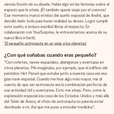
un mensaje que llegue al corazón. Sin complicaciones, solo
ciencia ficción de su abuela. Había algo en las historias sobre el
todo el amor para el momento.
espacio que le atraía. ¡Él también quería viajar por el cosmos!
Ese momento marcó el inicio del sueño espacial de André, que
decidió darlo todo para hacer realidad su deseo. Logró cumplir
este sueño, e incluso escribió libros al respecto. En
colaboración con YourSurprise, le entrevistamos acerca de su
nuevo libro infantil,
‘El pequeño astronauta en un viaje a los planetas’
¿Con qué soñabas cuando eras pequeño?
"Con cohetes, naves espaciales, alienígenas y aventuras en
otros planetas. Me imaginaba, por ejemplo, que el edificio del
periódico Het Parool que estaba junto a nuestra casa era una
gran nave espacial. Cuando me hice algo más mayor, me di
cuenta de que ser astronauta era la combinación perfecta de
una actividad útil y aventurera. Esto me atrajo. Pero, como la
exploración espacial era cosa de los Estados Unidos y más allá
del Telón de Acero, el oficio de astronauta no parecía estar
destinado a mí. Así que me puse a estudiar medicina".