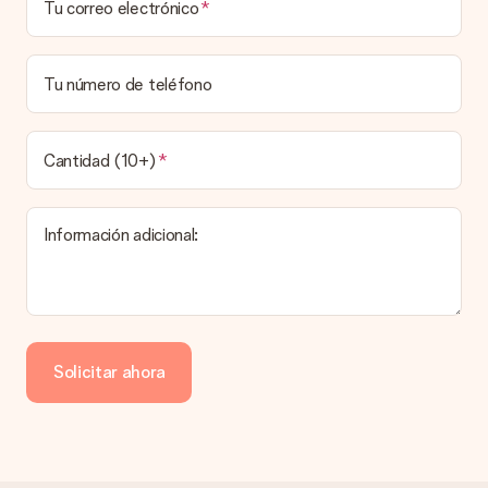
Tu correo electrónico
Elegir la fecha exacta de entrega no es posible. Una vez
personalizado y completado tu pedido, recibirás una
confirmación con las fechas estimadas de entrega. Una vez
que el pedido haya sido enviado, será la empresa de
Tu número de teléfono
transportes la encargada de entregar el regalo.
¿Cuál es el tiempo de entrega y cuándo recibo mi
obsequio?
Cantidad (10+)
El tiempo de entrega se puede encontrar en la página del
producto del regalo.
Información adicional:
Pago
¿Cómo puedo pagar mi pedido?
Ofrecemos los siguientes métodos de pago: Paypal, tarjeta
de crédito o transferencia bancaria. En caso de elegir
Solicitar ahora
transferencia bancaria, ten en cuenta 3 días adicionales para la
entrega de tu regalo.
Regalo recibido
¿Qué pasa si el regalo no es del todo de mi agrado?