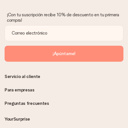
Lamentamos mucho que no estés satisfecho con tu regalo.
No era nuestra intención, por lo que nos gustaría resolver este
asunto contigo. Ponte en contacto con nuestro equipo de
¡Con tu suscripción recibe 10% de descuento en tu primera
atención al cliente por teléfono, correo electrónico o chat y
compra!
buscaremos una solución adecuada para ti.
¿Se envía la factura junto con el pedido?
La factura y cualquier otra información relativa a tu regalo se
enviará únicamente por correo electrónico. El regalo se enviará
sin ninguna información adicional Así, evitaremos que la
¡Apúntame!
persona que recibe el regalo la vea. ¡No le enviaremos nada
más que su increíble regalo! ¿Quieres que sepa quién se lo
envía? ¡Rellena nuestra chulísima tarjeta de regalo en la cesta
de la compra!
Servicio al cliente
Para empresas
Preguntas frecuentes
YourSurprise