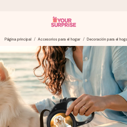
Pide hoy y se envía en 1 día laborable
Página principal
Accesorios para el hogar
Decoración para el hog
Preparamos tu regalo con cuidado y lo enviamos al vuelo,
para que lo entregues en el momento perfecto, cuando más
importa.
4,5 (basado en +15.000 opiniones)
Nuestros regalos inspiran. Los clientes nos dan un 4,5 en
Google Reviews.
Tarjeta de felicitación gratuita
Crea algo único en pocos pasos – con su nombre, tu foto o