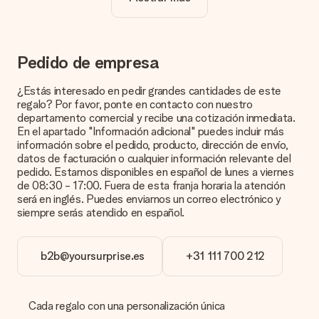
¿La personalización está incluida en el precio?
El precio que se muestra en el sitio web incluye la
personalización de tu obsequio. ¡Bonito y claro!
¿Cómo puedo saber si mi imagen tiene la calidad
Pedido de empresa
adecuada?
Queremos asegurarnos de que estás completamente
¿Estás interesado en pedir grandes cantidades de este
satisfecho con tu regalo. Por eso es importante utilizar fotos
regalo? Por favor, ponte en contacto con nuestro
de alta calidad. Si no estás seguro de la calidad de la imagen,
departamento comercial y recibe una cotización inmediata.
ponte en contacto con nuestro equipo de atención al cliente e
En el apartado "Información adicional" puedes incluir más
incluye la foto junto con el regalo que te interesa encargar.
información sobre el pedido, producto, dirección de envío,
Ellos podrán comprobar la calidad por ti.
datos de facturación o cualquier información relevante del
pedido. Estamos disponibles en español de lunes a viernes
¿Qué formatos puedo cargar?
de 08:30 - 17:00. Fuera de esta franja horaria la atención
Puedes carga archivos JPG y PNG en nuestro editor. ¿Es
será en inglés. Puedes enviarnos un correo electrónico y
esto demasiado técnico o tienes una imagen de un formato
siempre serás atendido en español.
diferente que te gustaría usar? Ponte en contacto con
nuestro servicio de atención al cliente. ¡Estaremos
encantados de ayudarte para que puedas crear el regalo que
b2b@yoursurprise.es
+31 111 700 212
deseas!
¿Qué pasa si el color u opción que deseo no está
disponible?
Cada regalo con una personalización única
¿Estás buscando un regalo específico o un regalo en un color