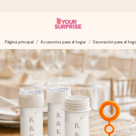
Pide hoy y se envía en 1 día laborable
Página principal
Accesorios para el hogar
Decoración para el hog
Preparamos tu regalo con cuidado y lo enviamos al vuelo,
para que lo entregues en el momento perfecto, cuando más
importa.
4,5 (basado en +15.000 opiniones)
Nuestros regalos inspiran. Los clientes nos dan un 4,5 en
Google Reviews.
Tarjeta de felicitación gratuita
Crea algo único en pocos pasos – con su nombre, tu foto o