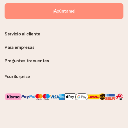
enviará únicamente por correo electrónico. El regalo se enviará
sin ninguna información adicional Así, evitaremos que la
¡Apúntame!
persona que recibe el regalo la vea. ¡No le enviaremos nada
más que su increíble regalo! ¿Quieres que sepa quién se lo
envía? ¡Rellena nuestra chulísima tarjeta de regalo en la cesta
de la compra!
Servicio al cliente
Para empresas
Preguntas frecuentes
YourSurprise