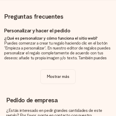
Preguntas frecuentes
Personalizar y hacer el pedido
¿Qué es personalizar y cómo funciona el sitio web?
Puedes comenzar a crear tu regalo haciendo clic en el botón
'Empieza a personalizar'. En nuestro editor de regalos puedes
personalizar el regalo completamente de acuerdo con tus
deseos: añade tu propia imagen y/o texto. También puedes
optar por un diseño genial para que tu regalo sea
verdaderamente único.
Mostrar más
¿La personalización está incluida en el precio?
El precio que se muestra en el sitio web incluye la
personalización de tu obsequio. ¡Bonito y claro!
¿Cómo puedo saber si mi imagen tiene la calidad
Pedido de empresa
adecuada?
Queremos asegurarnos de que estás completamente
¿Estás interesado en pedir grandes cantidades de este
satisfecho con tu regalo. Por eso es importante utilizar fotos
regalo? Por favor, ponte en contacto con nuestro