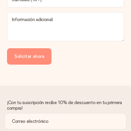
El tiempo de entrega se puede encontrar en la página del
producto del regalo.
Información adicional:
Pago
¿Cómo puedo pagar mi pedido?
Ofrecemos los siguientes métodos de pago: Paypal, tarjeta
de crédito o transferencia bancaria. En caso de elegir
Solicitar ahora
transferencia bancaria, ten en cuenta 3 días adicionales para la
entrega de tu regalo.
Regalo recibido
¿Qué pasa si el regalo no es del todo de mi agrado?
Lamentamos mucho que no estés satisfecho con tu regalo.
No era nuestra intención, por lo que nos gustaría resolver este
asunto contigo. Ponte en contacto con nuestro equipo de
¡Con tu suscripción recibe 10% de descuento en tu primera
atención al cliente por teléfono, correo electrónico o chat y
compra!
buscaremos una solución adecuada para ti.
¿Se envía la factura junto con el pedido?
La factura y cualquier otra información relativa a tu regalo se