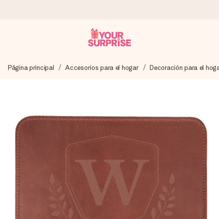
Pide hoy y se envía en 1 día laborable
Página principal
Accesorios para el hogar
Decoración para el hog
Preparamos tu regalo con cuidado y lo enviamos al vuelo,
para que lo entregues en el momento perfecto, cuando más
importa.
4,5 (basado en +15.000 opiniones)
Nuestros regalos inspiran. Los clientes nos dan un 4,5 en
Google Reviews.
Tarjeta de felicitación gratuita
Crea algo único en pocos pasos – con su nombre, tu foto o