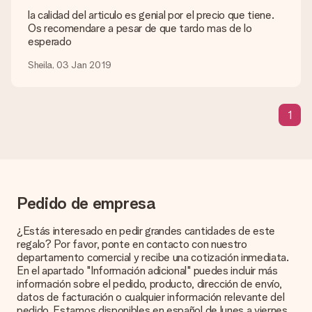
diferente que te gustaría usar? Ponte en contacto con
la calidad del articulo es genial por el precio que tiene.
nuestro servicio de atención al cliente. ¡Estaremos
Os recomendare a pesar de que tardo mas de lo
encantados de ayudarte para que puedas crear el regalo que
esperado
deseas!
Sheila, 03 Jan 2019
¿Qué pasa si el color u opción que deseo no está
disponible?
¿Estás buscando un regalo específico o un regalo en un color
1
específico, pero no aparece en el sitio web? Ponte en
contacto con nuestro equipo de servicio al cliente; ¡Nos
encantará ayudarte!
¿Cómo agrego una tarjeta de regalo a mi obsequio? /
¿Qué es exactamente una tarjeta de regalo?
Al hacer clic en 'Tarjeta gratis' en la cesta de la compra,
Pedido de empresa
puedes agregar la tarjeta gratuita a tu regalo. Puedes poner
un mensaje personal en esta tarjeta para que el destinatario
¿Estás interesado en pedir grandes cantidades de este
sepa exactamente a quién agradecer por esta hermosa
regalo? Por favor, ponte en contacto con nuestro
sorpresa.
departamento comercial y recibe una cotización inmediata.
En el apartado "Información adicional" puedes incluir más
¿Está envuelto mi regalo?
información sobre el pedido, producto, dirección de envío,
Actualmente, no tenemos (aún) un servicio de envoltura de
datos de facturación o cualquier información relevante del
regalos para envolver tu presente. Los regalos se envían en
pedido. Estamos disponibles en español de lunes a viernes