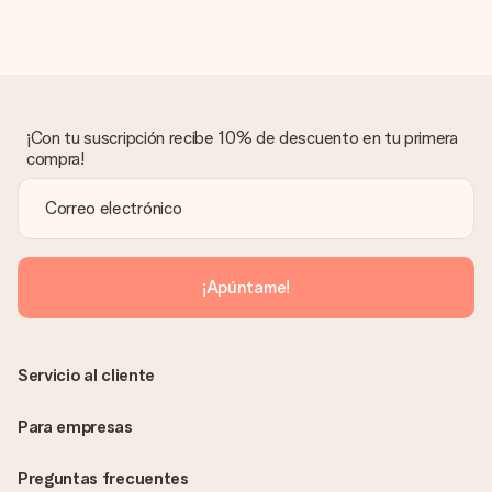
Regalo recibido
¿Qué pasa si el regalo no es del todo de mi agrado?
Lamentamos mucho que no estés satisfecho con tu regalo.
No era nuestra intención, por lo que nos gustaría resolver este
asunto contigo. Ponte en contacto con nuestro equipo de
¡Con tu suscripción recibe 10% de descuento en tu primera
atención al cliente por teléfono, correo electrónico o chat y
compra!
buscaremos una solución adecuada para ti.
¿Se envía la factura junto con el pedido?
La factura y cualquier otra información relativa a tu regalo se
enviará únicamente por correo electrónico. El regalo se enviará
sin ninguna información adicional Así, evitaremos que la
¡Apúntame!
persona que recibe el regalo la vea. ¡No le enviaremos nada
más que su increíble regalo! ¿Quieres que sepa quién se lo
envía? ¡Rellena nuestra chulísima tarjeta de regalo en la cesta
de la compra!
Servicio al cliente
Para empresas
Preguntas frecuentes