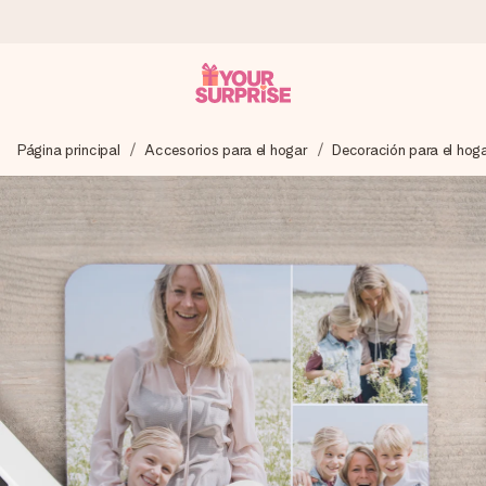
Pide hoy y se envía en 1 día laborable
Página principal
Accesorios para el hogar
Decoración para el hog
Preparamos tu regalo con cuidado y lo enviamos al vuelo,
para que lo entregues en el momento perfecto, cuando más
importa.
4,5 (basado en +15.000 opiniones)
Nuestros regalos inspiran. Los clientes nos dan un 4,5 en
Google Reviews.
Tarjeta de felicitación gratuita
Crea algo único en pocos pasos – con su nombre, tu foto o