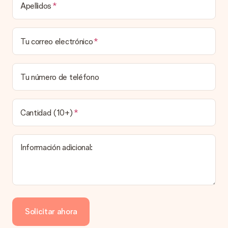
Tiempo de entrega, opciones de entrega y
Apellidos
costos de envío.
¿Puedo elegir una fecha de entrega?
Tu correo electrónico
Elegir la fecha exacta de entrega no es posible. Una vez
personalizado y completado tu pedido, recibirás una
confirmación con las fechas estimadas de entrega. Una vez
que el pedido haya sido enviado, será la empresa de
Tu número de teléfono
transportes la encargada de entregar el regalo.
¿Cuál es el tiempo de entrega y cuándo recibo mi
obsequio?
Cantidad (10+)
El tiempo de entrega se puede encontrar en la página del
producto del regalo.
Información adicional:
Pago
¿Cómo puedo pagar mi pedido?
Ofrecemos los siguientes métodos de pago: Paypal, tarjeta
de crédito o transferencia bancaria. En caso de elegir
Solicitar ahora
transferencia bancaria, ten en cuenta 3 días adicionales para la
entrega de tu regalo.