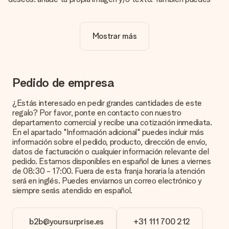
optar por un diseño genial para que tu regalo sea
verdaderamente único.
Mostrar más
¿La personalización está incluida en el precio?
El precio que se muestra en el sitio web incluye la
personalización de tu obsequio. ¡Bonito y claro!
¿Cómo puedo saber si mi imagen tiene la calidad
Pedido de empresa
adecuada?
Queremos asegurarnos de que estás completamente
¿Estás interesado en pedir grandes cantidades de este
satisfecho con tu regalo. Por eso es importante utilizar fotos
regalo? Por favor, ponte en contacto con nuestro
de alta calidad. Si no estás seguro de la calidad de la imagen,
departamento comercial y recibe una cotización inmediata.
ponte en contacto con nuestro equipo de atención al cliente e
En el apartado "Información adicional" puedes incluir más
incluye la foto junto con el regalo que te interesa encargar.
información sobre el pedido, producto, dirección de envío,
Ellos podrán comprobar la calidad por ti.
datos de facturación o cualquier información relevante del
pedido. Estamos disponibles en español de lunes a viernes
¿Qué formatos puedo cargar?
de 08:30 - 17:00. Fuera de esta franja horaria la atención
Puedes carga archivos JPG y PNG en nuestro editor. ¿Es
será en inglés. Puedes enviarnos un correo electrónico y
esto demasiado técnico o tienes una imagen de un formato
siempre serás atendido en español.
diferente que te gustaría usar? Ponte en contacto con
nuestro servicio de atención al cliente. ¡Estaremos
encantados de ayudarte para que puedas crear el regalo que
b2b@yoursurprise.es
+31 111 700 212
deseas!