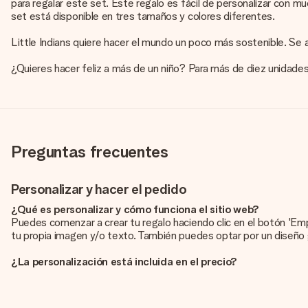
para regalar este set. Este regalo es fácil de personalizar con m
set está disponible en tres tamaños y colores diferentes.
Little Indians quiere hacer el mundo un poco más sostenible. Se
¿Quieres hacer feliz a más de un niño? Para más de diez unidad
Preguntas frecuentes
Personalizar y hacer el pedido
¿Qué es personalizar y cómo funciona el sitio web?
Puedes comenzar a crear tu regalo haciendo clic en el botón 'Em
tu propia imagen y/o texto. También puedes optar por un diseño 
¿La personalización está incluida en el precio?
El precio que se muestra en el sitio web incluye la personalización
¿Cómo puedo saber si mi imagen tiene la calidad adecuada?