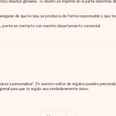
uchos diseños geniales. Tu diseño se imprime en la parte delantera d
 aseguran de que la ropa se produzca de forma responsable y que t
es, ponte en contacto con nuestro departamento comercial.
pieza a personalizar'. En nuestro editor de regalos puedes persona
genial para que tu regalo sea verdaderamente único.
 de tu obsequio. ¡Bonito y claro!