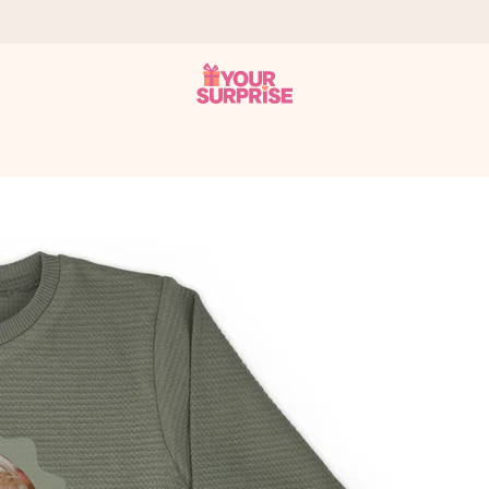
a que lo entregues en el momento perfecto, cuando más importa.
gle Reviews.
ensaje que llegue al corazón. Sin complicaciones, solo todo el amo