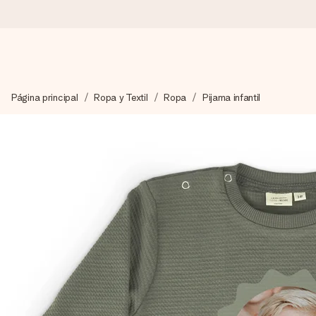
Pide hoy y se envía en 1 día laborable
Página principal
Ropa y Textil
Ropa
Pijama infantil
Preparamos tu regalo con cuidado y lo enviamos al vuelo, par
4,5 (basado en +15.000 opiniones)
Nuestros regalos inspiran. Los clientes nos dan un 4,5 en Goo
Tarjeta de felicitación gratuita
Crea algo único en pocos pasos – con su nombre, tu foto o un m
momento.