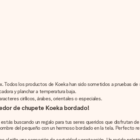
ex. Todos los productos de Koeka han sido sometidos a pruebas de
cadora y planchar a temperatura baja.
cteres cirílicos, árabes, orientales o especiales.
nedor de chupete Koeka bordado!
 estás buscando un regalo para tus seres queridos que disfrutan de
nombre del pequeño con un hermoso bordado en la tela. Perfecto re
 al niño una sensación de seguridad y protección. Un regalo prácti