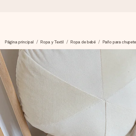
Pide hoy y se envía en 1 día laborable
Página principal
Ropa y Textil
Ropa de bebé
Paño para chupet
Preparamos tu regalo con cuidado y lo enviamos al vuelo, par
4,5 (basado en +15.000 opiniones)
Nuestros regalos inspiran. Los clientes nos dan un 4,5 en Goo
Tarjeta de felicitación gratuita
Crea algo único en pocos pasos – con su nombre, tu foto o un m
momento.