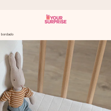
e bordado
a que lo entregues en el momento perfecto, cuando más importa.
gle Reviews.
ensaje que llegue al corazón. Sin complicaciones, solo todo el amo