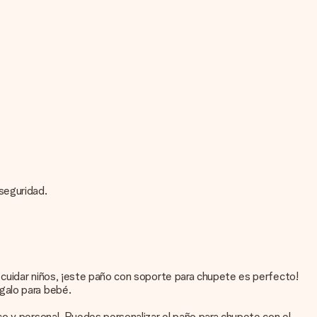
 seguridad.
 cuidar niños, ¡este paño con soporte para chupete es perfecto!
galo para bebé.
co y personal. Puedes personalizar el paño para chupete con el