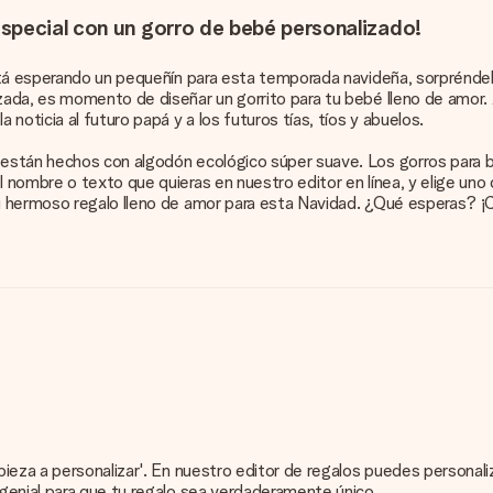
special con un gorro de bebé personalizado!
stá esperando un pequeñín para esta temporada navideña, sorpréndel
ada, es momento de diseñar un gorrito para tu bebé lleno de amor. 
oticia al futuro papá y a los futuros tías, tíos y abuelos.
tán hechos con algodón ecológico súper suave. Los gorros para bebé
nombre o texto que quieras en nuestro editor en línea, y elige uno
 hermoso regalo lleno de amor para esta Navidad. ¿Qué esperas? ¡C
pieza a personalizar'. En nuestro editor de regalos puedes persona
genial para que tu regalo sea verdaderamente único.