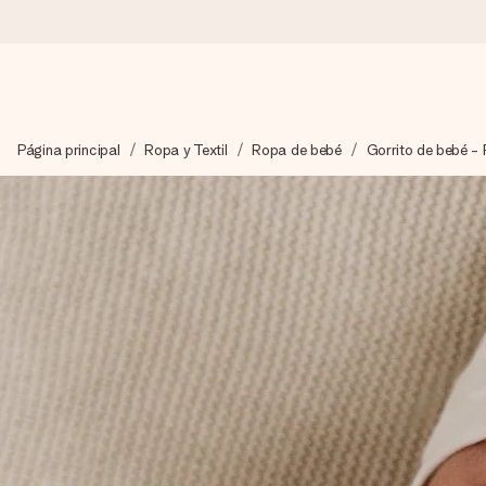
Pide hoy y se envía en 1 día laborable
Página principal
Ropa y Textil
Ropa de bebé
Gorrito de bebé -
Preparamos tu regalo con cuidado y lo enviamos al vuelo, par
4,5 (basado en +15.000 opiniones)
Nuestros regalos inspiran. Los clientes nos dan un 4,5 en Goo
Tarjeta de felicitación gratuita
Crea algo único en pocos pasos – con su nombre, tu foto o un m
momento.