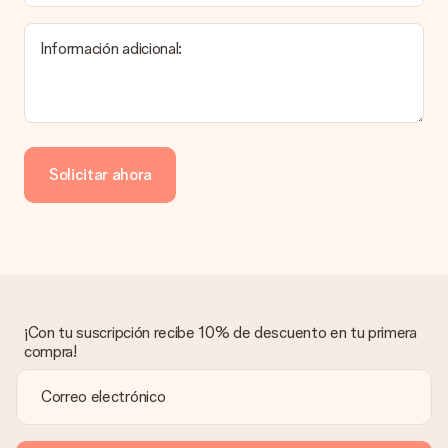
producto del regalo.
Información adicional:
Pago
¿Cómo puedo pagar mi pedido?
Ofrecemos los siguientes métodos de pago: Paypal, tarjeta
de crédito o transferencia bancaria. En caso de elegir
Solicitar ahora
transferencia bancaria, ten en cuenta 3 días adicionales para la
entrega de tu regalo.
Regalo recibido
¿Qué pasa si el regalo no es del todo de mi agrado?
Lamentamos mucho que no estés satisfecho con tu regalo.
No era nuestra intención, por lo que nos gustaría resolver este
asunto contigo. Ponte en contacto con nuestro equipo de
¡Con tu suscripción recibe 10% de descuento en tu primera
atención al cliente por teléfono, correo electrónico o chat y
compra!
buscaremos una solución adecuada para ti.
¿Se envía la factura junto con el pedido?
La factura y cualquier otra información relativa a tu regalo se
enviará únicamente por correo electrónico. El regalo se enviará