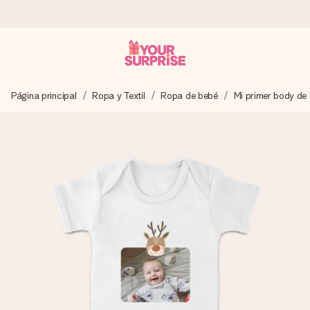
Pide hoy y se envía en 1 día laborable
Página principal
Ropa y Textil
Ropa de bebé
Mi primer body de
Preparamos tu regalo con cuidado y lo enviamos al vuelo,
para que lo entregues en el momento perfecto, cuando más
importa.
4,5 (basado en +15.000 opiniones)
Nuestros regalos inspiran. Los clientes nos dan un 4,5 en
Google Reviews.
Tarjeta de felicitación gratuita
Crea algo único en pocos pasos – con su nombre, tu foto o