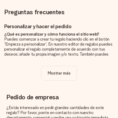
Preguntas frecuentes
Personalizar y hacer el pedido
¿Qué es personalizar y cómo funciona el sitio web?
Puedes comenzar a crear tu regalo haciendo clic en el botón
'Empieza a personalizar'. En nuestro editor de regalos puedes
personalizar el regalo completamente de acuerdo con tus
deseos: añade tu propia imagen y/o texto. También puedes
optar por un diseño genial para que tu regalo sea
verdaderamente único.
Mostrar más
¿La personalización está incluida en el precio?
El precio que se muestra en el sitio web incluye la
personalización de tu obsequio. ¡Bonito y claro!
¿Cómo puedo saber si mi imagen tiene la calidad
Pedido de empresa
adecuada?
Queremos asegurarnos de que estás completamente
¿Estás interesado en pedir grandes cantidades de este
satisfecho con tu regalo. Por eso es importante utilizar fotos
regalo? Por favor, ponte en contacto con nuestro
de alta calidad. Si no estás seguro de la calidad de la imagen,
departamento comercial y recibe una cotización inmediata.