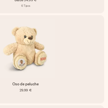
desde
34,99 €
6
Tipos
Oso de peluche
29,99 €