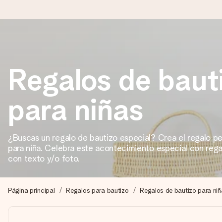
Pide hoy y se envía en 1 día laborable
Regalos de baut
Preparamos tu regalo con cuidado y lo enviamos al vuelo, par
para niñas
4,5 (basado en +15.000 opiniones)
Nuestros regalos inspiran. Los clientes nos dan un 4,5 en Goo
¿Buscas un regalo de bautizo especial? Crea el regalo p
para niña. Celebra este acontecimiento especial con rega
con texto y/o foto.
Tarjeta de felicitación gratuita
Crea algo único en pocos pasos – con su nombre, tu foto o un m
Página principal
Regalos para bautizo
Regalos de bautizo para niñ
momento.