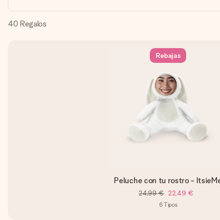
40
Regalos
Rebajas
Peluche con tu rostro - ItsieM
24,99 €
22,49 €
6
Tipos