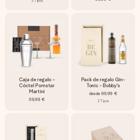
3
Tipos
Caja de regalo -
Pack de regalo Gin-
Cóctel Pornstar
Tonic - Bobby's
Martini
desde
69,99 €
59,99 €
2
Tipos