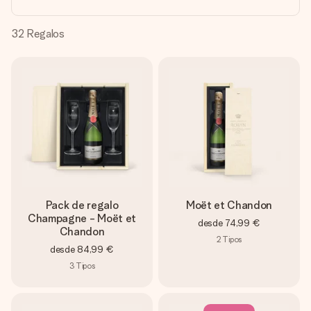
un mensaje que llegue al corazón. Sin complicaciones, solo
todo el amor para el momento.
32
Regalos
Pack de regalo
Moët et Chandon
Champagne - Moët et
desde
74,99 €
Chandon
2
Tipos
desde
84,99 €
3
Tipos