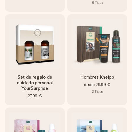
6
Tipos
Set de regalo de
Hombres Kneipp
cuidado personal
desde
29,99 €
YourSurprise
2
Tipos
27,99 €