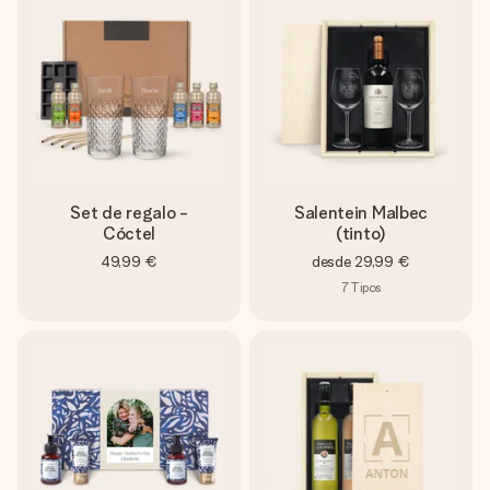
Set de regalo -
Salentein Malbec
Cóctel
(tinto)
49,99 €
desde
29,99 €
7
Tipos