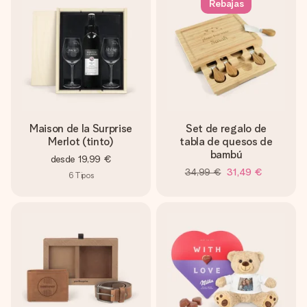
Rebajas
Maison de la Surprise
Set de regalo de
Merlot (tinto)
tabla de quesos de
bambú
desde
19,99 €
34,99 €
31,49 €
6
Tipos