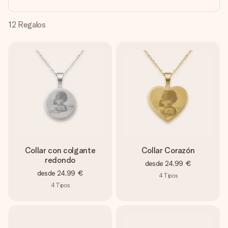
un mensaje que llegue al corazón. Sin complicaciones, solo
todo el amor para el momento.
12
Regalos
Collar con colgante
Collar Corazón
redondo
desde
24,99 €
desde
24,99 €
4
Tipos
4
Tipos