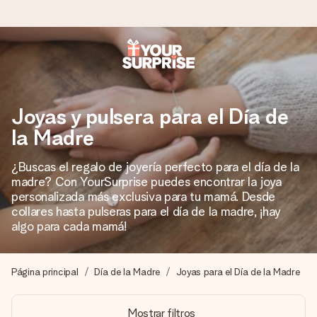
Pide hoy y se envía en 1 día laborable
Preparamos tu regalo con cuidado y lo enviamos al vuelo,
Joyas y pulsera para el Día de
para que lo entregues en el momento perfecto, cuando más
importa.
la Madre
¿Buscas el regalo de joyería perfecto para el día de la
madre? Con YourSurprise puedes encontrar la joya
4,5 (basado en +15.000 opiniones)
personalizada más exclusiva para tu mamá. Desde
Nuestros regalos inspiran. Los clientes nos dan un 4,5 en
collares hasta pulseras para el día de la madre, ¡hay
Google Reviews.
algo para cada mamá!
Página principal
Día de la Madre
Joyas para el Día de la Madre
Tarjeta de felicitación gratuita
Crea algo único en pocos pasos – con su nombre, tu foto o
Mostrar filtros