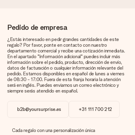
específico, pero no aparece en el sitio web? Ponte en
contacto con nuestro equipo de servicio al cliente; ¡Nos
encantará ayudarte!
¿Cómo agrego una tarjeta de regalo a mi obsequio? /
Pedido de empresa
¿Qué es exactamente una tarjeta de regalo?
Al hacer clic en 'Tarjeta gratis' en la cesta de la compra,
¿Estás interesado en pedir grandes cantidades de este
puedes agregar la tarjeta gratuita a tu regalo. Puedes poner
regalo? Por favor, ponte en contacto con nuestro
un mensaje personal en esta tarjeta para que el destinatario
departamento comercial y recibe una cotización inmediata.
sepa exactamente a quién agradecer por esta hermosa
En el apartado "Información adicional" puedes incluir más
sorpresa.
información sobre el pedido, producto, dirección de envío,
datos de facturación o cualquier información relevante del
¿Está envuelto mi regalo?
pedido. Estamos disponibles en español de lunes a viernes
Actualmente, no tenemos (aún) un servicio de envoltura de
de 08:30 - 17:00. Fuera de esta franja horaria la atención
regalos para envolver tu presente. Los regalos se envían en
será en inglés. Puedes enviarnos un correo electrónico y
una caja decorada con motivos de fiesta. Así, tu obsequio
siempre serás atendido en español.
está listo para ser entregado o enviarse directamente al
destinatario.
b2b@yoursurprise.es
+31 111 700 212
Tiempo de entrega, opciones de entrega y
costos de envío.
Cada regalo con una personalización única
¿Puedo elegir una fecha de entrega?