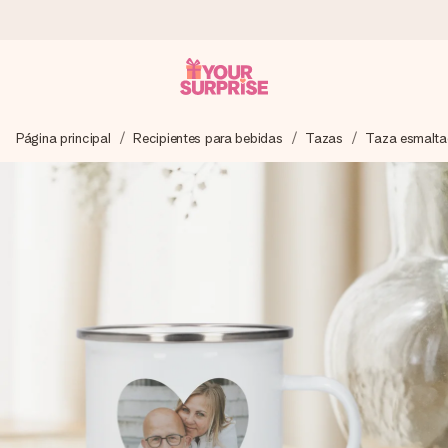
Pide hoy y se envía en 1 día laborable
Página principal
Recipientes para bebidas
Tazas
Taza esmalt
Preparamos tu regalo con cuidado y lo enviamos al vuelo,
para que lo entregues en el momento perfecto, cuando más
importa.
4,5 (basado en +15.000 opiniones)
Nuestros regalos inspiran. Los clientes nos dan un 4,5 en
Google Reviews.
Tarjeta de felicitación gratuita
Crea algo único en pocos pasos – con su nombre, tu foto o