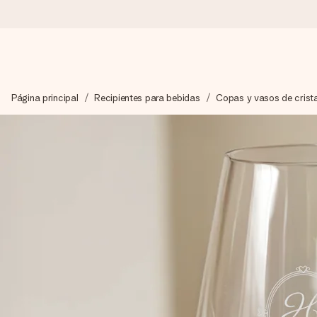
Pide hoy y se envía en 1 día laborable
Página principal
Recipientes para bebidas
Copas y vasos de crista
Preparamos tu regalo con cuidado y lo enviamos al vuelo, par
4,5 (basado en +15.000 opiniones)
Nuestros regalos inspiran. Los clientes nos dan un 4,5 en Goo
Tarjeta de felicitación gratuita
Crea algo único en pocos pasos – con su nombre, tu foto o un m
momento.