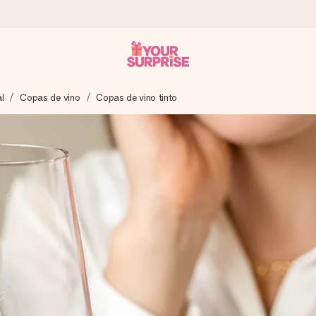
l
Copas de vino
Copas de vino tinto
a que lo entregues en el momento perfecto, cuando más importa.
gle Reviews.
ensaje que llegue al corazón. Sin complicaciones, solo todo el amo