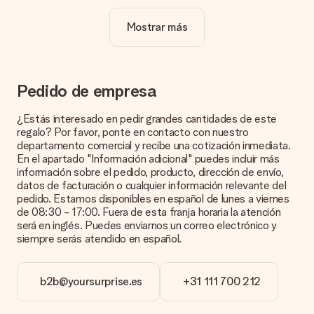
verdaderamente único.
Mostrar más
¿La personalización está incluida en el precio?
El precio que se muestra en el sitio web incluye la
personalización de tu obsequio. ¡Bonito y claro!
¿Cómo puedo saber si mi imagen tiene la calidad
Pedido de empresa
adecuada?
Queremos asegurarnos de que estás completamente
¿Estás interesado en pedir grandes cantidades de este
satisfecho con tu regalo. Por eso es importante utilizar fotos
regalo? Por favor, ponte en contacto con nuestro
de alta calidad. Si no estás seguro de la calidad de la imagen,
departamento comercial y recibe una cotización inmediata.
ponte en contacto con nuestro equipo de atención al cliente e
En el apartado "Información adicional" puedes incluir más
incluye la foto junto con el regalo que te interesa encargar.
información sobre el pedido, producto, dirección de envío,
Ellos podrán comprobar la calidad por ti.
datos de facturación o cualquier información relevante del
pedido. Estamos disponibles en español de lunes a viernes
¿Qué formatos puedo cargar?
de 08:30 - 17:00. Fuera de esta franja horaria la atención
Puedes carga archivos JPG y PNG en nuestro editor. ¿Es
será en inglés. Puedes enviarnos un correo electrónico y
esto demasiado técnico o tienes una imagen de un formato
siempre serás atendido en español.
diferente que te gustaría usar? Ponte en contacto con
nuestro servicio de atención al cliente. ¡Estaremos
encantados de ayudarte para que puedas crear el regalo que
b2b@yoursurprise.es
+31 111 700 212
deseas!
¿Qué pasa si el color u opción que deseo no está