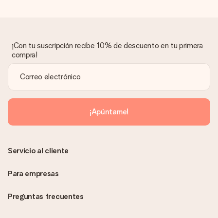
¿Qué pasa si el regalo no es del todo de mi agrado?
Lamentamos mucho que no estés satisfecho con tu regalo.
No era nuestra intención, por lo que nos gustaría resolver este
asunto contigo. Ponte en contacto con nuestro equipo de
¡Con tu suscripción recibe 10% de descuento en tu primera
atención al cliente por teléfono, correo electrónico o chat y
compra!
buscaremos una solución adecuada para ti.
¿Se envía la factura junto con el pedido?
La factura y cualquier otra información relativa a tu regalo se
enviará únicamente por correo electrónico. El regalo se enviará
sin ninguna información adicional Así, evitaremos que la
¡Apúntame!
persona que recibe el regalo la vea. ¡No le enviaremos nada
más que su increíble regalo! ¿Quieres que sepa quién se lo
envía? ¡Rellena nuestra chulísima tarjeta de regalo en la cesta
de la compra!
Servicio al cliente
Para empresas
Preguntas frecuentes