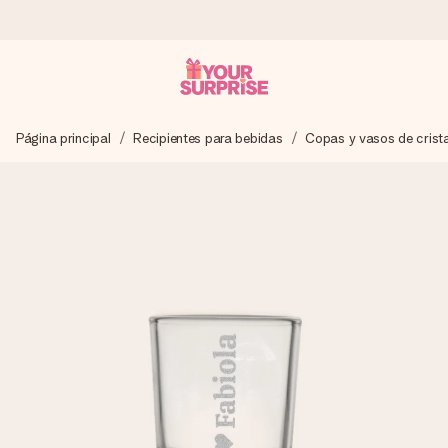
Pide hoy y se envía en 1 día laborable
Página principal
Recipientes para bebidas
Copas y vasos de crista
Preparamos tu regalo con cuidado y lo enviamos al vuelo,
para que lo entregues en el momento perfecto, cuando más
importa.
4,5 (basado en +15.000 opiniones)
Nuestros regalos inspiran. Los clientes nos dan un 4,5 en
Google Reviews.
Tarjeta de felicitación gratuita
Crea algo único en pocos pasos – con su nombre, tu foto o