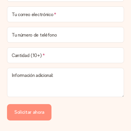
costos de envío.
¿Puedo elegir una fecha de entrega?
Tu correo electrónico
Elegir la fecha exacta de entrega no es posible. Una vez
personalizado y completado tu pedido, recibirás una
confirmación con las fechas estimadas de entrega. Una vez
que el pedido haya sido enviado, será la empresa de
Tu número de teléfono
transportes la encargada de entregar el regalo.
¿Cuál es el tiempo de entrega y cuándo recibo mi
obsequio?
Cantidad (10+)
El tiempo de entrega se puede encontrar en la página del
producto del regalo.
Información adicional:
Pago
¿Cómo puedo pagar mi pedido?
Ofrecemos los siguientes métodos de pago: Paypal, tarjeta
de crédito o transferencia bancaria. En caso de elegir
Solicitar ahora
transferencia bancaria, ten en cuenta 3 días adicionales para la
entrega de tu regalo.
Regalo recibido