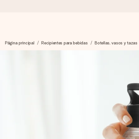
Pide hoy y se envía en 1 día laborable
Página principal
Recipientes para bebidas
Botellas, vasos y tazas
Preparamos tu regalo con cuidado y lo enviamos al vuelo, par
4,5 (basado en +15.000 opiniones)
Nuestros regalos inspiran. Los clientes nos dan un 4,5 en Goo
Tarjeta de felicitación gratuita
Crea algo único en pocos pasos – con su nombre, tu foto o un m
momento.