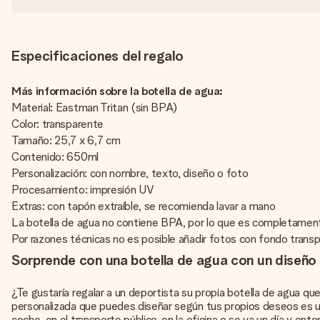
Especificaciones del regalo
Más información sobre la botella de agua:
Material: Eastman Tritan (sin BPA)
Color: transparente
Tamaño: 25,7 x 6,7 cm
Contenido: 650ml
Personalización: con nombre, texto, diseño o foto
Procesamiento: impresión UV
Extras: con tapón extraíble, se recomienda lavar a mano
La botella de agua no contiene BPA, por lo que es completamen
Por razones técnicas no es posible añadir fotos con fondo trans
Sorprende con una botella de agua con un diseño
¿Te gustaría regalar a un deportista su propia botella de agua q
personalizada que puedes diseñar según tus propios deseos es un 
coche, en el transporte público, en la oficina o se va un día y en