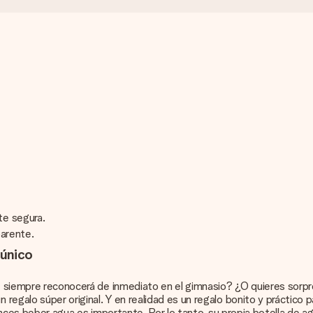
te segura.
parente.
 único
ue siempre reconocerá de inmediato en el gimnasio? ¿O quieres sorp
regalo súper original. Y en realidad es un regalo bonito y práctico
tonces beber agua es importante. Por lo tanto, su propia botella de 