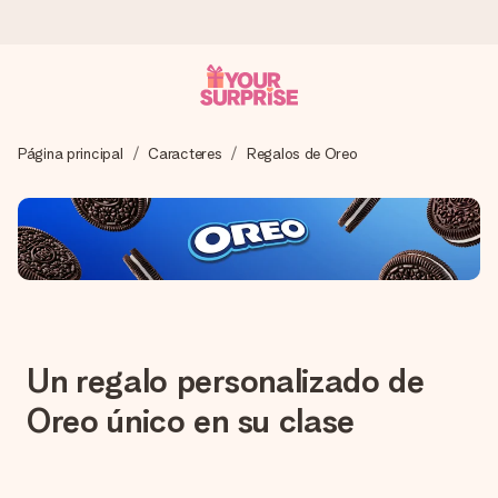
Pide hoy y se envía en 1 día laborable
Página principal
Caracteres
Regalos de Oreo
Preparamos tu regalo con cuidado y lo enviamos al vuelo,
para que lo entregues en el momento perfecto, cuando más
importa.
4,5 (basado en +15.000 opiniones)
Nuestros regalos inspiran. Los clientes nos dan un 4,5 en
Google Reviews.
Un regalo personalizado de
Oreo único en su clase
Tarjeta de felicitación gratuita
Crea algo único en pocos pasos – con su nombre, tu foto o