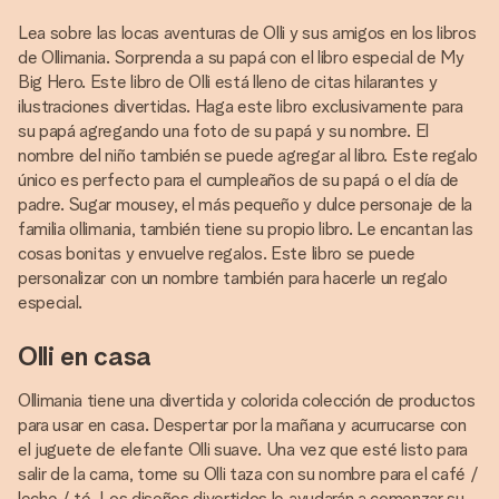
Lea sobre las locas aventuras de Olli y sus amigos en los libros
de Ollimania. Sorprenda a su papá con el libro especial de My
Big Hero. Este libro de Olli está lleno de citas hilarantes y
ilustraciones divertidas. Haga este libro exclusivamente para
su papá agregando una foto de su papá y su nombre. El
nombre del niño también se puede agregar al libro. Este regalo
único es perfecto para el cumpleaños de su papá o el día de
padre. Sugar mousey, el más pequeño y dulce personaje de la
familia ollimania, también tiene su propio libro. Le encantan las
cosas bonitas y envuelve regalos. Este libro se puede
personalizar con un nombre también para hacerle un regalo
especial.
Olli en casa
Ollimania tiene una divertida y colorida colección de productos
para usar en casa. Despertar por la mañana y acurrucarse con
el juguete de elefante Olli suave. Una vez que esté listo para
salir de la cama, tome su Olli taza con su nombre para el café /
leche / té. Los diseños divertidos le ayudarán a comenzar su