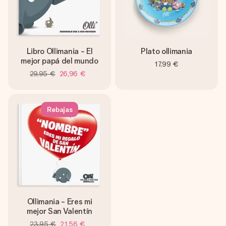
un mensaje que llegue al corazón. Sin complicaciones, solo
todo el amor para el momento.
Libro Ollimania - El
Plato ollimania
mejor papá del mundo
17,99 €
29,95 €
26,96 €
Rebajas
Ollimania - Eres mi
mejor San Valentín
23,95 €
21,56 €