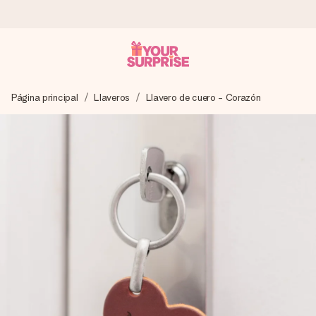
Pide hoy y se envía en 1 día laborable
Página principal
Llaveros
Llavero de cuero - Corazón
Preparamos tu regalo con cuidado y lo enviamos al vuelo,
para que lo entregues en el momento perfecto, cuando más
importa.
4,5 (basado en +15.000 opiniones)
Nuestros regalos inspiran. Los clientes nos dan un 4,5 en
Google Reviews.
Tarjeta de felicitación gratuita
Crea algo único en pocos pasos – con su nombre, tu foto o