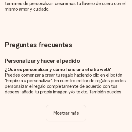
termines de personalizar, crearemos tu llavero de cuero con el
mismo amor y cuidado.
Preguntas frecuentes
Personalizar y hacer el pedido
¿Qué es personalizar y cómo funciona el sitio web?
Puedes comenzar a crear tu regalo haciendo clic en el botón
'Empieza a personalizar'. En nuestro editor de regalos puedes
personalizar el regalo completamente de acuerdo con tus
deseos: añade tu propia imagen y/o texto. También puedes
optar por un diseño genial para que tu regalo sea
verdaderamente único.
Mostrar más
¿La personalización está incluida en el precio?
El precio que se muestra en el sitio web incluye la
personalización de tu obsequio. ¡Bonito y claro!