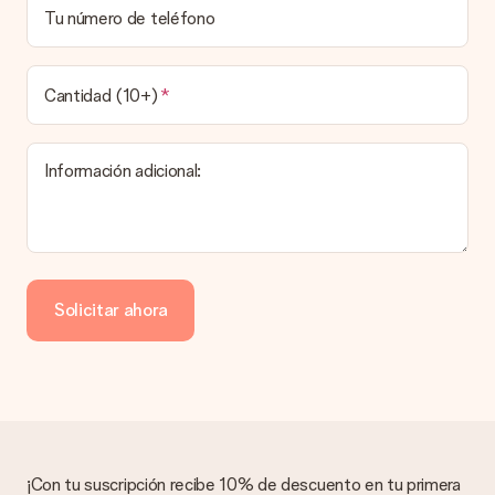
que el pedido haya sido enviado, será la empresa de
Tu número de teléfono
transportes la encargada de entregar el regalo.
¿Cuál es el tiempo de entrega y cuándo recibo mi
obsequio?
Cantidad (10+)
El tiempo de entrega se puede encontrar en la página del
producto del regalo.
Información adicional:
Pago
¿Cómo puedo pagar mi pedido?
Ofrecemos los siguientes métodos de pago: Paypal, tarjeta
de crédito o transferencia bancaria. En caso de elegir
Solicitar ahora
transferencia bancaria, ten en cuenta 3 días adicionales para la
entrega de tu regalo.
Regalo recibido
¿Qué pasa si el regalo no es del todo de mi agrado?
Lamentamos mucho que no estés satisfecho con tu regalo.
No era nuestra intención, por lo que nos gustaría resolver este
asunto contigo. Ponte en contacto con nuestro equipo de
¡Con tu suscripción recibe 10% de descuento en tu primera