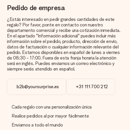
¿Cómo puedo saber si mi imagen tiene la calidad
Pedido de empresa
adecuada?
Queremos asegurarnos de que estás completamente
¿Estás interesado en pedir grandes cantidades de este
satisfecho con tu regalo. Por eso es importante utilizar fotos
regalo? Por favor, ponte en contacto con nuestro
de alta calidad. Si no estás seguro de la calidad de la imagen,
departamento comercial y recibe una cotización inmediata.
ponte en contacto con nuestro equipo de atención al cliente e
En el apartado "Información adicional" puedes incluir más
incluye la foto junto con el regalo que te interesa encargar.
información sobre el pedido, producto, dirección de envío,
Ellos podrán comprobar la calidad por ti.
datos de facturación o cualquier información relevante del
pedido. Estamos disponibles en español de lunes a viernes
¿Qué formatos puedo cargar?
de 08:30 - 17:00. Fuera de esta franja horaria la atención
Puedes carga archivos JPG y PNG en nuestro editor. ¿Es
será en inglés. Puedes enviarnos un correo electrónico y
esto demasiado técnico o tienes una imagen de un formato
siempre serás atendido en español.
diferente que te gustaría usar? Ponte en contacto con
nuestro servicio de atención al cliente. ¡Estaremos
encantados de ayudarte para que puedas crear el regalo que
b2b@yoursurprise.es
+31 111 700 212
deseas!
¿Qué pasa si el color u opción que deseo no está
disponible?
Cada regalo con una personalización única
¿Estás buscando un regalo específico o un regalo en un color
específico, pero no aparece en el sitio web? Ponte en
Realice pedidos al por mayor fácilmente
contacto con nuestro equipo de servicio al cliente; ¡Nos
Enviamos a todo el mundo
encantará ayudarte!