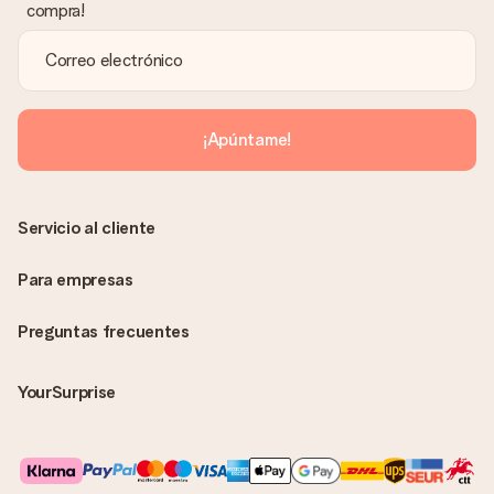
atención al cliente por teléfono, correo electrónico o chat y
compra!
buscaremos una solución adecuada para ti.
¿Se envía la factura junto con el pedido?
La factura y cualquier otra información relativa a tu regalo se
enviará únicamente por correo electrónico. El regalo se enviará
sin ninguna información adicional Así, evitaremos que la
¡Apúntame!
persona que recibe el regalo la vea. ¡No le enviaremos nada
más que su increíble regalo! ¿Quieres que sepa quién se lo
envía? ¡Rellena nuestra chulísima tarjeta de regalo en la cesta
de la compra!
Servicio al cliente
Para empresas
Preguntas frecuentes
YourSurprise