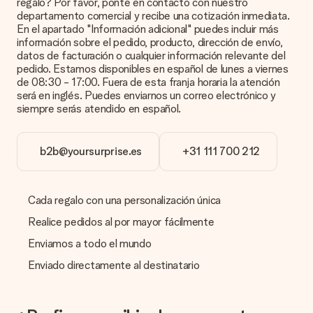
regalo? Por favor, ponte en contacto con nuestro
de alta calidad. Si no estás seguro de la calidad de la imagen,
departamento comercial y recibe una cotización inmediata.
ponte en contacto con nuestro equipo de atención al cliente e
En el apartado "Información adicional" puedes incluir más
incluye la foto junto con el regalo que te interesa encargar.
información sobre el pedido, producto, dirección de envío,
Ellos podrán comprobar la calidad por ti.
datos de facturación o cualquier información relevante del
pedido. Estamos disponibles en español de lunes a viernes
¿Qué formatos puedo cargar?
de 08:30 - 17:00. Fuera de esta franja horaria la atención
Puedes carga archivos JPG y PNG en nuestro editor. ¿Es
será en inglés. Puedes enviarnos un correo electrónico y
esto demasiado técnico o tienes una imagen de un formato
siempre serás atendido en español.
diferente que te gustaría usar? Ponte en contacto con
nuestro servicio de atención al cliente. ¡Estaremos
encantados de ayudarte para que puedas crear el regalo que
b2b@yoursurprise.es
+31 111 700 212
deseas!
¿Qué pasa si el color u opción que deseo no está
disponible?
Cada regalo con una personalización única
¿Estás buscando un regalo específico o un regalo en un color
específico, pero no aparece en el sitio web? Ponte en
Realice pedidos al por mayor fácilmente
contacto con nuestro equipo de servicio al cliente; ¡Nos
Enviamos a todo el mundo
encantará ayudarte!
Enviado directamente al destinatario
¿Cómo agrego una tarjeta de regalo a mi obsequio? /
¿Qué es exactamente una tarjeta de regalo?
Al hacer clic en 'Tarjeta gratis' en la cesta de la compra,
puedes agregar la tarjeta gratuita a tu regalo. Puedes poner