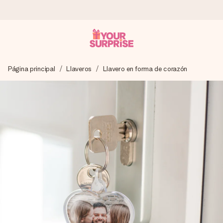
Pide hoy y se envía en 1 día laborable
Página principal
Llaveros
Llavero en forma de corazón
Preparamos tu regalo con cuidado y lo enviamos al vuelo,
para que lo entregues en el momento perfecto, cuando más
importa.
4,5 (basado en +15.000 opiniones)
Nuestros regalos inspiran. Los clientes nos dan un 4,5 en
Google Reviews.
Tarjeta de felicitación gratuita
Crea algo único en pocos pasos – con su nombre, tu foto o