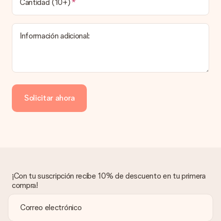
Cantidad (10+)
El tiempo de entrega se puede encontrar en la página del
producto del regalo.
Información adicional:
Pago
¿Cómo puedo pagar mi pedido?
Ofrecemos los siguientes métodos de pago: Paypal, tarjeta
de crédito o transferencia bancaria. En caso de elegir
Solicitar ahora
transferencia bancaria, ten en cuenta 3 días adicionales para la
entrega de tu regalo.
Regalo recibido
¿Qué pasa si el regalo no es del todo de mi agrado?
Lamentamos mucho que no estés satisfecho con tu regalo.
No era nuestra intención, por lo que nos gustaría resolver este
asunto contigo. Ponte en contacto con nuestro equipo de
¡Con tu suscripción recibe 10% de descuento en tu primera
atención al cliente por teléfono, correo electrónico o chat y
compra!
buscaremos una solución adecuada para ti.
¿Se envía la factura junto con el pedido?
La factura y cualquier otra información relativa a tu regalo se