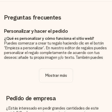
Preguntas frecuentes
Personalizar y hacer el pedido
¿Qué es personalizar y cómo funciona el sitio web?
Puedes comenzar a crear tu regalo haciendo clic en el botón
'Empieza a personalizar'. En nuestro editor de regalos puedes
personalizar el regalo completamente de acuerdo con tus
deseos: añade tu propia imagen y/o texto. También puedes
optar por un diseño genial para que tu regalo sea
verdaderamente único.
Mostrar más
¿La personalización está incluida en el precio?
El precio que se muestra en el sitio web incluye la
personalización de tu obsequio. ¡Bonito y claro!
¿Cómo puedo saber si mi imagen tiene la calidad
Pedido de empresa
adecuada?
Queremos asegurarnos de que estás completamente
¿Estás interesado en pedir grandes cantidades de este
satisfecho con tu regalo. Por eso es importante utilizar fotos