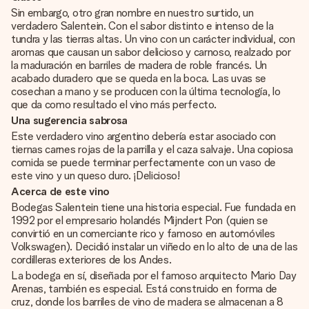
Sin embargo, otro gran nombre en nuestro surtido, un
verdadero Salentein. Con el sabor distinto e intenso de la
tundra y las tierras altas. Un vino con un carácter individual, con
aromas que causan un sabor delicioso y carnoso, realzado por
la maduración en barriles de madera de roble francés. Un
acabado duradero que se queda en la boca. Las uvas se
cosechan a mano y se producen con la última tecnología, lo
que da como resultado el vino más perfecto.
Una sugerencia sabrosa
Este verdadero vino argentino debería estar asociado con
tiernas carnes rojas de la parrilla y el caza salvaje. Una copiosa
comida se puede terminar perfectamente con un vaso de
este vino y un queso duro. ¡Delicioso!
Acerca de este vino
Bodegas Salentein tiene una historia especial. Fue fundada en
1992 por el empresario holandés Mijndert Pon (quien se
convirtió en un comerciante rico y famoso en automóviles
Volkswagen). Decidió instalar un viñedo en lo alto de una de las
cordilleras exteriores de los Andes.
La bodega en sí, diseñada por el famoso arquitecto Mario Day
Arenas, también es especial. Está construido en forma de
cruz, donde los barriles de vino de madera se almacenan a 8