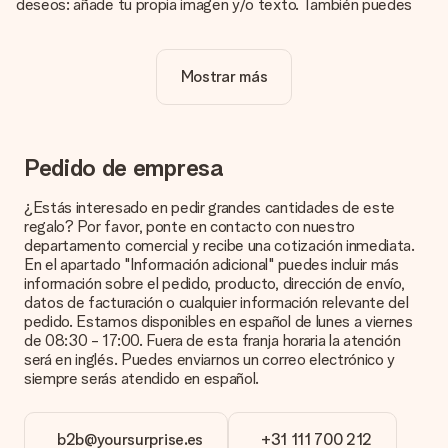
deseos: añade tu propia imagen y/o texto. También puedes
optar por un diseño genial para que tu regalo sea
verdaderamente único.
Mostrar más
¿La personalización está incluida en el precio?
El precio que se muestra en el sitio web incluye la
personalización de tu obsequio. ¡Bonito y claro!
¿Cómo puedo saber si mi imagen tiene la calidad
Pedido de empresa
adecuada?
Queremos asegurarnos de que estás completamente
¿Estás interesado en pedir grandes cantidades de este
satisfecho con tu regalo. Por eso es importante utilizar fotos
regalo? Por favor, ponte en contacto con nuestro
de alta calidad. Si no estás seguro de la calidad de la imagen,
departamento comercial y recibe una cotización inmediata.
ponte en contacto con nuestro equipo de atención al cliente e
En el apartado "Información adicional" puedes incluir más
incluye la foto junto con el regalo que te interesa encargar.
información sobre el pedido, producto, dirección de envío,
Ellos podrán comprobar la calidad por ti.
datos de facturación o cualquier información relevante del
pedido. Estamos disponibles en español de lunes a viernes
¿Qué formatos puedo cargar?
de 08:30 - 17:00. Fuera de esta franja horaria la atención
Puedes carga archivos JPG y PNG en nuestro editor. ¿Es
será en inglés. Puedes enviarnos un correo electrónico y
esto demasiado técnico o tienes una imagen de un formato
siempre serás atendido en español.
diferente que te gustaría usar? Ponte en contacto con
nuestro servicio de atención al cliente. ¡Estaremos
encantados de ayudarte para que puedas crear el regalo que
b2b@yoursurprise.es
+31 111 700 212
deseas!