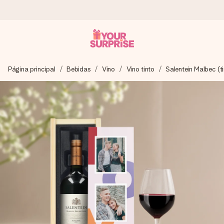
Pide hoy y se envía en 1 día laborable
Página principal
Bebidas
Vino
Vino tinto
Salentein Malbec (t
Preparamos tu regalo con cuidado y lo enviamos al vuelo,
para que lo entregues en el momento perfecto, cuando más
importa.
4,5 (basado en +15.000 opiniones)
Nuestros regalos inspiran. Los clientes nos dan un 4,5 en
Google Reviews.
Tarjeta de felicitación gratuita
Crea algo único en pocos pasos – con su nombre, tu foto o