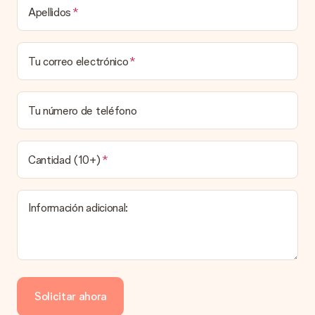
Tiempo de entrega, opciones de entrega y
Apellidos
costos de envío.
¿Puedo elegir una fecha de entrega?
Tu correo electrónico
Elegir la fecha exacta de entrega no es posible. Una vez
personalizado y completado tu pedido, recibirás una
confirmación con las fechas estimadas de entrega. Una vez
que el pedido haya sido enviado, será la empresa de
Tu número de teléfono
transportes la encargada de entregar el regalo.
¿Cuál es el tiempo de entrega y cuándo recibo mi
obsequio?
Cantidad (10+)
El tiempo de entrega se puede encontrar en la página del
producto del regalo.
Información adicional:
Pago
¿Cómo puedo pagar mi pedido?
Ofrecemos los siguientes métodos de pago: Paypal, tarjeta
de crédito o transferencia bancaria. En caso de elegir
Solicitar ahora
transferencia bancaria, ten en cuenta 3 días adicionales para la
entrega de tu regalo.