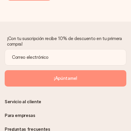
Regalo recibido
¿Qué pasa si el regalo no es del todo de mi agrado?
Lamentamos mucho que no estés satisfecho con tu regalo.
No era nuestra intención, por lo que nos gustaría resolver este
asunto contigo. Ponte en contacto con nuestro equipo de
¡Con tu suscripción recibe 10% de descuento en tu primera
atención al cliente por teléfono, correo electrónico o chat y
compra!
buscaremos una solución adecuada para ti.
¿Se envía la factura junto con el pedido?
La factura y cualquier otra información relativa a tu regalo se
enviará únicamente por correo electrónico. El regalo se enviará
sin ninguna información adicional Así, evitaremos que la
¡Apúntame!
persona que recibe el regalo la vea. ¡No le enviaremos nada
más que su increíble regalo! ¿Quieres que sepa quién se lo
envía? ¡Rellena nuestra chulísima tarjeta de regalo en la cesta
de la compra!
Servicio al cliente
Para empresas
Preguntas frecuentes