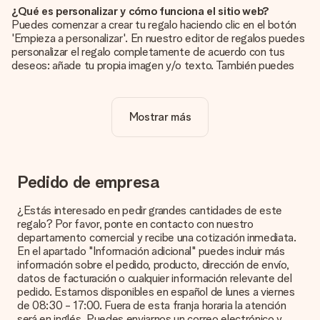
¿Qué es personalizar y cómo funciona el sitio web?
Puedes comenzar a crear tu regalo haciendo clic en el botón
'Empieza a personalizar'. En nuestro editor de regalos puedes
personalizar el regalo completamente de acuerdo con tus
deseos: añade tu propia imagen y/o texto. También puedes
optar por un diseño genial para que tu regalo sea
verdaderamente único.
Mostrar más
¿La personalización está incluida en el precio?
El precio que se muestra en el sitio web incluye la
personalización de tu obsequio. ¡Bonito y claro!
¿Cómo puedo saber si mi imagen tiene la calidad
Pedido de empresa
adecuada?
Queremos asegurarnos de que estás completamente
¿Estás interesado en pedir grandes cantidades de este
satisfecho con tu regalo. Por eso es importante utilizar fotos
regalo? Por favor, ponte en contacto con nuestro
de alta calidad. Si no estás seguro de la calidad de la imagen,
departamento comercial y recibe una cotización inmediata.
ponte en contacto con nuestro equipo de atención al cliente e
En el apartado "Información adicional" puedes incluir más
incluye la foto junto con el regalo que te interesa encargar.
información sobre el pedido, producto, dirección de envío,
Ellos podrán comprobar la calidad por ti.
datos de facturación o cualquier información relevante del
pedido. Estamos disponibles en español de lunes a viernes
¿Qué formatos puedo cargar?
de 08:30 - 17:00. Fuera de esta franja horaria la atención
Puedes carga archivos JPG y PNG en nuestro editor. ¿Es
será en inglés. Puedes enviarnos un correo electrónico y