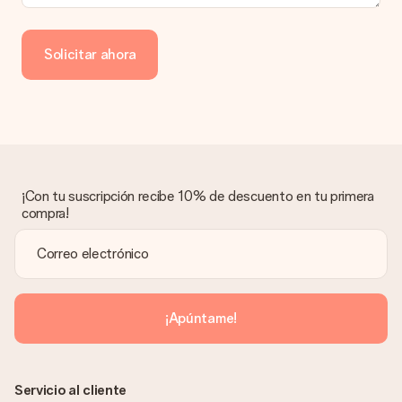
¿Cómo puedo pagar mi pedido?
Ofrecemos los siguientes métodos de pago: Paypal, tarjeta
de crédito o transferencia bancaria. En caso de elegir
Solicitar ahora
transferencia bancaria, ten en cuenta 3 días adicionales para la
entrega de tu regalo.
Regalo recibido
¿Qué pasa si el regalo no es del todo de mi agrado?
Lamentamos mucho que no estés satisfecho con tu regalo.
No era nuestra intención, por lo que nos gustaría resolver este
asunto contigo. Ponte en contacto con nuestro equipo de
¡Con tu suscripción recibe 10% de descuento en tu primera
atención al cliente por teléfono, correo electrónico o chat y
compra!
buscaremos una solución adecuada para ti.
¿Se envía la factura junto con el pedido?
La factura y cualquier otra información relativa a tu regalo se
enviará únicamente por correo electrónico. El regalo se enviará
sin ninguna información adicional Así, evitaremos que la
¡Apúntame!
persona que recibe el regalo la vea. ¡No le enviaremos nada
más que su increíble regalo! ¿Quieres que sepa quién se lo
envía? ¡Rellena nuestra chulísima tarjeta de regalo en la cesta
de la compra!
Servicio al cliente