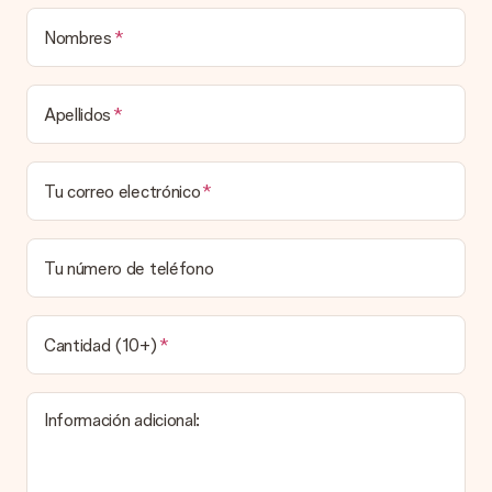
una caja decorada con motivos de fiesta. Así, tu obsequio
está listo para ser entregado o enviarse directamente al
Nombres
destinatario.
Tiempo de entrega, opciones de entrega y
Apellidos
costos de envío.
¿Puedo elegir una fecha de entrega?
Tu correo electrónico
Elegir la fecha exacta de entrega no es posible. Una vez
personalizado y completado tu pedido, recibirás una
confirmación con las fechas estimadas de entrega. Una vez
que el pedido haya sido enviado, será la empresa de
Tu número de teléfono
transportes la encargada de entregar el regalo.
¿Cuál es el tiempo de entrega y cuándo recibo mi
obsequio?
Cantidad (10+)
El tiempo de entrega se puede encontrar en la página del
producto del regalo.
Información adicional:
Pago