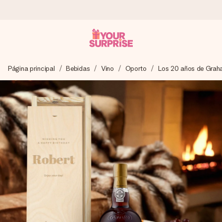
Pide hoy y se envía en 1 día laborable
Página principal
Bebidas
Vino
Oporto
Los 20 años de Gra
Preparamos tu regalo con cuidado y lo enviamos al vuelo,
para que lo entregues en el momento perfecto, cuando más
importa.
4,5 (basado en +15.000 opiniones)
Nuestros regalos inspiran. Los clientes nos dan un 4,5 en
Google Reviews.
Tarjeta de felicitación gratuita
Crea algo único en pocos pasos – con su nombre, tu foto o