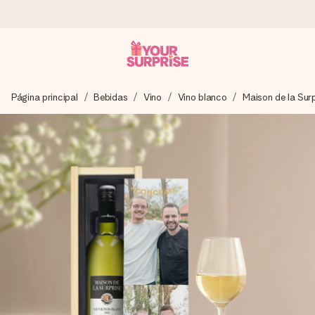
Pide hoy y se envía en 1 día laborable
Página principal
Bebidas
Vino
Vino blanco
Maison de la Sur
Preparamos tu regalo con cuidado y lo enviamos al vuelo,
para que lo entregues en el momento perfecto, cuando más
importa.
4,5 (basado en +15.000 opiniones)
Nuestros regalos inspiran. Los clientes nos dan un 4,5 en
Google Reviews.
Tarjeta de felicitación gratuita
Crea algo único en pocos pasos – con su nombre, tu foto o