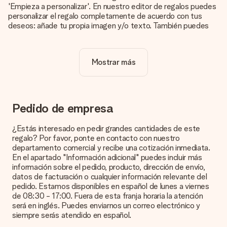
'Empieza a personalizar'. En nuestro editor de regalos puedes
personalizar el regalo completamente de acuerdo con tus
deseos: añade tu propia imagen y/o texto. También puedes
optar por un diseño genial para que tu regalo sea
verdaderamente único.
Mostrar más
¿La personalización está incluida en el precio?
El precio que se muestra en el sitio web incluye la
personalización de tu obsequio. ¡Bonito y claro!
¿Cómo puedo saber si mi imagen tiene la calidad
Pedido de empresa
adecuada?
Queremos asegurarnos de que estás completamente
¿Estás interesado en pedir grandes cantidades de este
satisfecho con tu regalo. Por eso es importante utilizar fotos
regalo? Por favor, ponte en contacto con nuestro
de alta calidad. Si no estás seguro de la calidad de la imagen,
departamento comercial y recibe una cotización inmediata.
ponte en contacto con nuestro equipo de atención al cliente e
En el apartado "Información adicional" puedes incluir más
incluye la foto junto con el regalo que te interesa encargar.
información sobre el pedido, producto, dirección de envío,
Ellos podrán comprobar la calidad por ti.
datos de facturación o cualquier información relevante del
pedido. Estamos disponibles en español de lunes a viernes
¿Qué formatos puedo cargar?
de 08:30 - 17:00. Fuera de esta franja horaria la atención
Puedes carga archivos JPG y PNG en nuestro editor. ¿Es
será en inglés. Puedes enviarnos un correo electrónico y
esto demasiado técnico o tienes una imagen de un formato
siempre serás atendido en español.
diferente que te gustaría usar? Ponte en contacto con