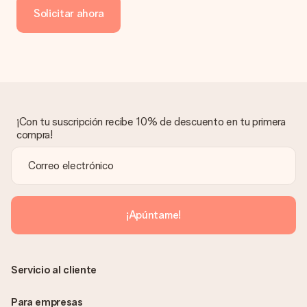
de crédito o transferencia bancaria. En caso de elegir
Solicitar ahora
transferencia bancaria, ten en cuenta 3 días adicionales para la
entrega de tu regalo.
Regalo recibido
¿Qué pasa si el regalo no es del todo de mi agrado?
Lamentamos mucho que no estés satisfecho con tu regalo.
No era nuestra intención, por lo que nos gustaría resolver este
asunto contigo. Ponte en contacto con nuestro equipo de
¡Con tu suscripción recibe 10% de descuento en tu primera
atención al cliente por teléfono, correo electrónico o chat y
compra!
buscaremos una solución adecuada para ti.
¿Se envía la factura junto con el pedido?
La factura y cualquier otra información relativa a tu regalo se
enviará únicamente por correo electrónico. El regalo se enviará
sin ninguna información adicional Así, evitaremos que la
¡Apúntame!
persona que recibe el regalo la vea. ¡No le enviaremos nada
más que su increíble regalo! ¿Quieres que sepa quién se lo
envía? ¡Rellena nuestra chulísima tarjeta de regalo en la cesta
de la compra!
Servicio al cliente
Para empresas