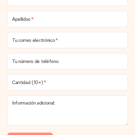
destinatario.
Tiempo de entrega, opciones de entrega y
Apellidos
costos de envío.
¿Puedo elegir una fecha de entrega?
Tu correo electrónico
Elegir la fecha exacta de entrega no es posible. Una vez
personalizado y completado tu pedido, recibirás una
confirmación con las fechas estimadas de entrega. Una vez
que el pedido haya sido enviado, será la empresa de
Tu número de teléfono
transportes la encargada de entregar el regalo.
¿Cuál es el tiempo de entrega y cuándo recibo mi
obsequio?
Cantidad (10+)
El tiempo de entrega se puede encontrar en la página del
producto del regalo.
Información adicional:
Pago
¿Cómo puedo pagar mi pedido?
Ofrecemos los siguientes métodos de pago: Paypal, tarjeta