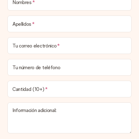
está listo para ser entregado o enviarse directamente al
Nombres
destinatario.
Tiempo de entrega, opciones de entrega y
Apellidos
costos de envío.
¿Puedo elegir una fecha de entrega?
Tu correo electrónico
Elegir la fecha exacta de entrega no es posible. Una vez
personalizado y completado tu pedido, recibirás una
confirmación con las fechas estimadas de entrega. Una vez
que el pedido haya sido enviado, será la empresa de
Tu número de teléfono
transportes la encargada de entregar el regalo.
¿Cuál es el tiempo de entrega y cuándo recibo mi
obsequio?
Cantidad (10+)
El tiempo de entrega se puede encontrar en la página del
producto del regalo.
Información adicional:
Pago
¿Cómo puedo pagar mi pedido?
Ofrecemos los siguientes métodos de pago: Paypal, tarjeta