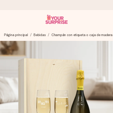
Pide hoy y se envía en 1 día laborable
Página principal
Bebidas
Champán con etiqueta o caja de madera
Preparamos tu regalo con cuidado y lo enviamos al vuelo,
para que lo entregues en el momento perfecto, cuando más
importa.
4,5 (basado en +15.000 opiniones)
Nuestros regalos inspiran. Los clientes nos dan un 4,5 en
Google Reviews.
Tarjeta de felicitación gratuita
Crea algo único en pocos pasos – con su nombre, tu foto o