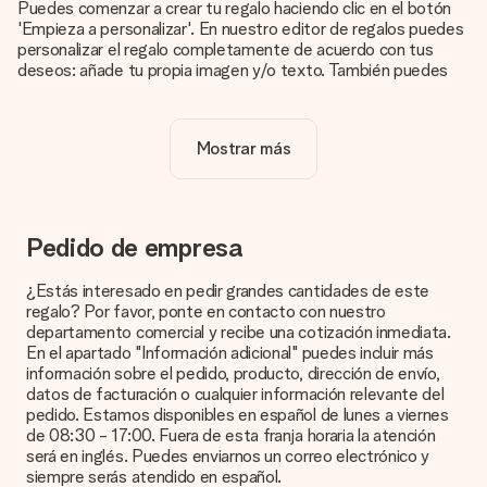
Puedes comenzar a crear tu regalo haciendo clic en el botón
'Empieza a personalizar'. En nuestro editor de regalos puedes
personalizar el regalo completamente de acuerdo con tus
deseos: añade tu propia imagen y/o texto. También puedes
optar por un diseño genial para que tu regalo sea
verdaderamente único.
Mostrar más
¿La personalización está incluida en el precio?
El precio que se muestra en el sitio web incluye la
personalización de tu obsequio. ¡Bonito y claro!
¿Cómo puedo saber si mi imagen tiene la calidad
Pedido de empresa
adecuada?
Queremos asegurarnos de que estás completamente
¿Estás interesado en pedir grandes cantidades de este
satisfecho con tu regalo. Por eso es importante utilizar fotos
regalo? Por favor, ponte en contacto con nuestro
de alta calidad. Si no estás seguro de la calidad de la imagen,
departamento comercial y recibe una cotización inmediata.
ponte en contacto con nuestro equipo de atención al cliente e
En el apartado "Información adicional" puedes incluir más
incluye la foto junto con el regalo que te interesa encargar.
información sobre el pedido, producto, dirección de envío,
Ellos podrán comprobar la calidad por ti.
datos de facturación o cualquier información relevante del
pedido. Estamos disponibles en español de lunes a viernes
¿Qué formatos puedo cargar?
de 08:30 - 17:00. Fuera de esta franja horaria la atención
Puedes carga archivos JPG y PNG en nuestro editor. ¿Es
será en inglés. Puedes enviarnos un correo electrónico y
esto demasiado técnico o tienes una imagen de un formato
siempre serás atendido en español.
diferente que te gustaría usar? Ponte en contacto con