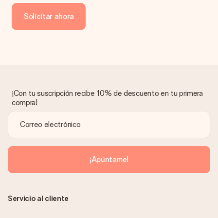
de crédito o transferencia bancaria. En caso de elegir
Solicitar ahora
transferencia bancaria, ten en cuenta 3 días adicionales para la
entrega de tu regalo.
Regalo recibido
¿Qué pasa si el regalo no es del todo de mi agrado?
Lamentamos mucho que no estés satisfecho con tu regalo.
No era nuestra intención, por lo que nos gustaría resolver este
asunto contigo. Ponte en contacto con nuestro equipo de
¡Con tu suscripción recibe 10% de descuento en tu primera
atención al cliente por teléfono, correo electrónico o chat y
compra!
buscaremos una solución adecuada para ti.
¿Se envía la factura junto con el pedido?
La factura y cualquier otra información relativa a tu regalo se
enviará únicamente por correo electrónico. El regalo se enviará
sin ninguna información adicional Así, evitaremos que la
¡Apúntame!
persona que recibe el regalo la vea. ¡No le enviaremos nada
más que su increíble regalo! ¿Quieres que sepa quién se lo
envía? ¡Rellena nuestra chulísima tarjeta de regalo en la cesta
de la compra!
Servicio al cliente