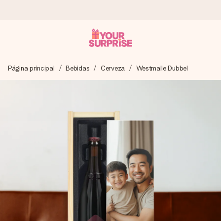
Pide hoy y se envía en 1 día laborable
Página principal
Bebidas
Cerveza
Westmalle Dubbel
Preparamos tu regalo con cuidado y lo enviamos al vuelo,
para que lo entregues en el momento perfecto, cuando más
importa.
4,5 (basado en +15.000 opiniones)
Nuestros regalos inspiran. Los clientes nos dan un 4,5 en
Google Reviews.
Tarjeta de felicitación gratuita
Crea algo único en pocos pasos – con su nombre, tu foto o