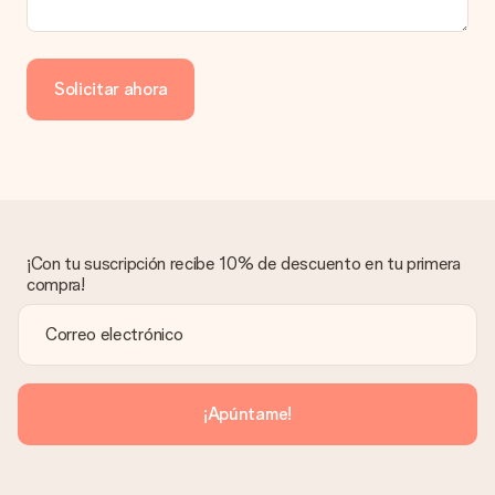
¿Cómo puedo pagar mi pedido?
Ofrecemos los siguientes métodos de pago: Paypal, tarjeta
de crédito o transferencia bancaria. En caso de elegir
Solicitar ahora
transferencia bancaria, ten en cuenta 3 días adicionales para la
entrega de tu regalo.
Regalo recibido
¿Qué pasa si el regalo no es del todo de mi agrado?
Lamentamos mucho que no estés satisfecho con tu regalo.
No era nuestra intención, por lo que nos gustaría resolver este
asunto contigo. Ponte en contacto con nuestro equipo de
¡Con tu suscripción recibe 10% de descuento en tu primera
atención al cliente por teléfono, correo electrónico o chat y
compra!
buscaremos una solución adecuada para ti.
¿Se envía la factura junto con el pedido?
La factura y cualquier otra información relativa a tu regalo se
enviará únicamente por correo electrónico. El regalo se enviará
sin ninguna información adicional Así, evitaremos que la
¡Apúntame!
persona que recibe el regalo la vea. ¡No le enviaremos nada
más que su increíble regalo! ¿Quieres que sepa quién se lo
envía? ¡Rellena nuestra chulísima tarjeta de regalo en la cesta
de la compra!