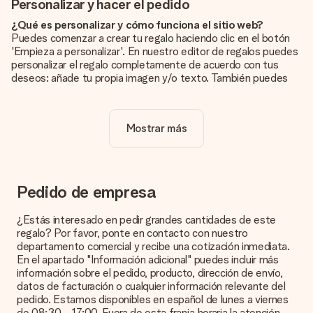
Personalizar y hacer el pedido
¿Qué es personalizar y cómo funciona el sitio web?
Puedes comenzar a crear tu regalo haciendo clic en el botón
'Empieza a personalizar'. En nuestro editor de regalos puedes
personalizar el regalo completamente de acuerdo con tus
deseos: añade tu propia imagen y/o texto. También puedes
optar por un diseño genial para que tu regalo sea
verdaderamente único.
Mostrar más
¿La personalización está incluida en el precio?
El precio que se muestra en el sitio web incluye la
personalización de tu obsequio. ¡Bonito y claro!
¿Cómo puedo saber si mi imagen tiene la calidad
Pedido de empresa
adecuada?
Queremos asegurarnos de que estás completamente
¿Estás interesado en pedir grandes cantidades de este
satisfecho con tu regalo. Por eso es importante utilizar fotos
regalo? Por favor, ponte en contacto con nuestro
de alta calidad. Si no estás seguro de la calidad de la imagen,
departamento comercial y recibe una cotización inmediata.
ponte en contacto con nuestro equipo de atención al cliente e
En el apartado "Información adicional" puedes incluir más
incluye la foto junto con el regalo que te interesa encargar.
información sobre el pedido, producto, dirección de envío,
Ellos podrán comprobar la calidad por ti.
datos de facturación o cualquier información relevante del
pedido. Estamos disponibles en español de lunes a viernes
¿Qué formatos puedo cargar?
de 08:30 - 17:00. Fuera de esta franja horaria la atención