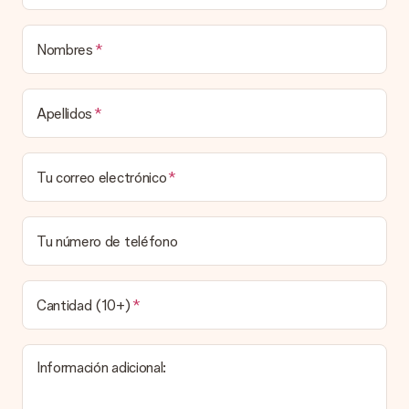
regalos para envolver tu presente. Los regalos se envían en
una caja decorada con motivos de fiesta. Así, tu obsequio
está listo para ser entregado o enviarse directamente al
Nombres
destinatario.
Tiempo de entrega, opciones de entrega y
Apellidos
costos de envío.
¿Puedo elegir una fecha de entrega?
Tu correo electrónico
Elegir la fecha exacta de entrega no es posible. Una vez
personalizado y completado tu pedido, recibirás una
confirmación con las fechas estimadas de entrega. Una vez
que el pedido haya sido enviado, será la empresa de
Tu número de teléfono
transportes la encargada de entregar el regalo.
¿Cuál es el tiempo de entrega y cuándo recibo mi
obsequio?
Cantidad (10+)
El tiempo de entrega se puede encontrar en la página del
producto del regalo.
Información adicional:
Pago