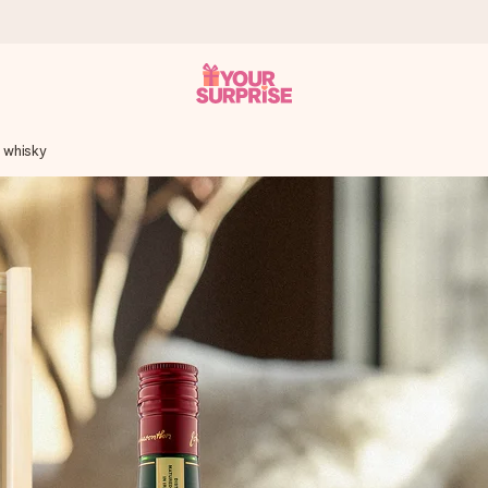
 whisky
a que lo entregues en el momento perfecto, cuando más importa.
gle Reviews.
ensaje que llegue al corazón. Sin complicaciones, solo todo el amo