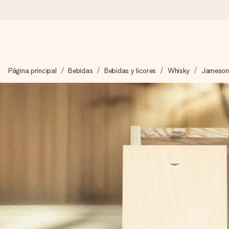
Pide hoy y se envía en 1 día laborable
Página principal
Bebidas
Bebidas y licores
Whisky
Jameson
Preparamos tu regalo con cuidado y lo enviamos al vuelo, par
4,5 (basado en +15.000 opiniones)
Nuestros regalos inspiran. Los clientes nos dan un 4,5 en Goo
Tarjeta de felicitación gratuita
Crea algo único en pocos pasos – con su nombre, tu foto o un m
momento.