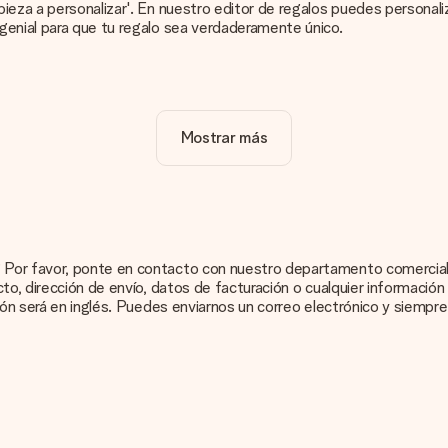
pieza a personalizar'. En nuestro editor de regalos puedes persona
genial para que tu regalo sea verdaderamente único.
 de tu obsequio. ¡Bonito y claro!
Mostrar más
tu regalo. Por eso es importante utilizar fotos de alta calidad. S
on el regalo que te interesa encargar. Ellos podrán comprobar la calid
masiado técnico o tienes una imagen de un formato diferente que 
 puedas crear el regalo que deseas!
 Por favor, ponte en contacto con nuestro departamento comercial y
cto, dirección de envío, datos de facturación o cualquier informaci
ecífico, pero no aparece en el sitio web? Ponte en contacto con nue
ción será en inglés. Puedes enviarnos un correo electrónico y siempr
es exactamente una tarjeta de regalo?
s agregar la tarjeta gratuita a tu regalo. Puedes poner un mensaje pe
s para envolver tu presente. Los regalos se envían en una caja deco