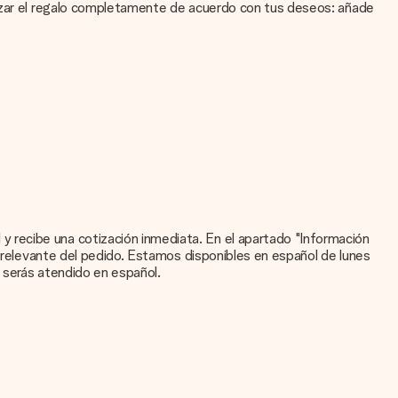
lizar el regalo completamente de acuerdo con tus deseos: añade
i no estás seguro de la calidad de la imagen, ponte en contacto
ad por ti.
te gustaría usar? Ponte en contacto con nuestro servicio de
 recibe una cotización inmediata. En el apartado "Información
ón relevante del pedido. Estamos disponibles en español de lunes
stro equipo de servicio al cliente; ¡Nos encantará ayudarte!
e serás atendido en español.
rsonal en esta tarjeta para que el destinatario sepa exactamente a
rada con motivos de fiesta. Así, tu obsequio está listo para ser