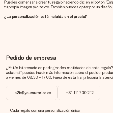
Puedes comenzar a crear tu regalo haciendo clic en el botón 'Em
tu propia imagen y/o texto. También puedes optar por un diseño 
¿La personalización está incluida en el precio?
El precio que se muestra en el sitio web incluye la personalización
¿Cómo puedo saber si mi imagen tiene la calidad adecuada?
Queremos asegurarnos de que estás completamente satisfecho con 
con nuestro equipo de atención al cliente e incluye la foto junto c
¿Qué formatos puedo cargar?
Puedes carga archivos JPG y PNG en nuestro editor. ¿Es esto de
Pedido de empresa
atención al cliente. ¡Estaremos encantados de ayudarte para que
¿Estás interesado en pedir grandes cantidades de este regalo?
¿Qué pasa si el color u opción que deseo no está disponible?
adicional" puedes incluir más información sobre el pedido, produ
¿Estás buscando un regalo específico o un regalo en un color esp
a viernes de 08:30 - 17:00. Fuera de esta franja horaria la aten
¿Cómo agrego una tarjeta de regalo a mi obsequio? / ¿Qué 
Al hacer clic en 'Tarjeta gratis' en la cesta de la compra, puede
b2b@yoursurprise.es
+31 111 700 212
quién agradecer por esta hermosa sorpresa.
¿Está envuelto mi regalo?
Actualmente, no tenemos (aún) un servicio de envoltura de regalo
Cada regalo con una personalización única
entregado o enviarse directamente al destinatario.