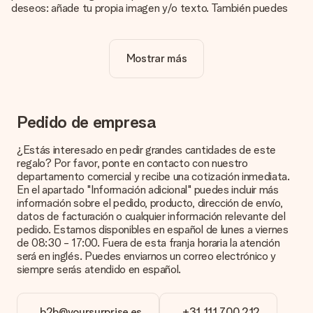
deseos: añade tu propia imagen y/o texto. También puedes
optar por un diseño genial para que tu regalo sea
verdaderamente único.
Mostrar más
¿La personalización está incluida en el precio?
El precio que se muestra en el sitio web incluye la
personalización de tu obsequio. ¡Bonito y claro!
¿Cómo puedo saber si mi imagen tiene la calidad
Pedido de empresa
adecuada?
Queremos asegurarnos de que estás completamente
¿Estás interesado en pedir grandes cantidades de este
satisfecho con tu regalo. Por eso es importante utilizar fotos
regalo? Por favor, ponte en contacto con nuestro
de alta calidad. Si no estás seguro de la calidad de la imagen,
departamento comercial y recibe una cotización inmediata.
ponte en contacto con nuestro equipo de atención al cliente e
En el apartado "Información adicional" puedes incluir más
incluye la foto junto con el regalo que te interesa encargar.
información sobre el pedido, producto, dirección de envío,
Ellos podrán comprobar la calidad por ti.
datos de facturación o cualquier información relevante del
pedido. Estamos disponibles en español de lunes a viernes
¿Qué formatos puedo cargar?
de 08:30 - 17:00. Fuera de esta franja horaria la atención
Puedes carga archivos JPG y PNG en nuestro editor. ¿Es
será en inglés. Puedes enviarnos un correo electrónico y
esto demasiado técnico o tienes una imagen de un formato
siempre serás atendido en español.
diferente que te gustaría usar? Ponte en contacto con
nuestro servicio de atención al cliente. ¡Estaremos
encantados de ayudarte para que puedas crear el regalo que
b2b@yoursurprise.es
+31 111 700 212