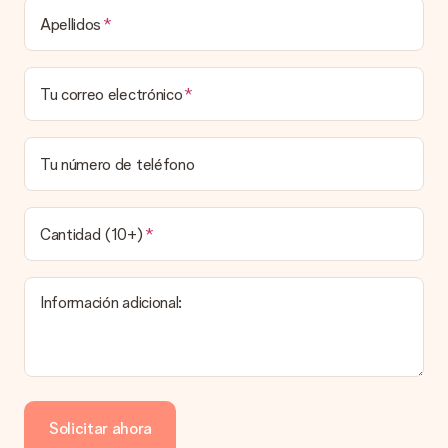
Tiempo de entrega, opciones de entrega y
Apellidos
costos de envío.
¿Puedo elegir una fecha de entrega?
Tu correo electrónico
Elegir la fecha exacta de entrega no es posible. Una vez
personalizado y completado tu pedido, recibirás una
confirmación con las fechas estimadas de entrega. Una vez
que el pedido haya sido enviado, será la empresa de
Tu número de teléfono
transportes la encargada de entregar el regalo.
¿Cuál es el tiempo de entrega y cuándo recibo mi
obsequio?
Cantidad (10+)
El tiempo de entrega se puede encontrar en la página del
producto del regalo.
Información adicional:
Pago
¿Cómo puedo pagar mi pedido?
Ofrecemos los siguientes métodos de pago: Paypal, tarjeta
de crédito o transferencia bancaria. En caso de elegir
Solicitar ahora
transferencia bancaria, ten en cuenta 3 días adicionales para la