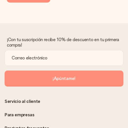
entrega de tu regalo.
Regalo recibido
¿Qué pasa si el regalo no es del todo de mi agrado?
Lamentamos mucho que no estés satisfecho con tu regalo.
No era nuestra intención, por lo que nos gustaría resolver este
asunto contigo. Ponte en contacto con nuestro equipo de
¡Con tu suscripción recibe 10% de descuento en tu primera
atención al cliente por teléfono, correo electrónico o chat y
compra!
buscaremos una solución adecuada para ti.
¿Se envía la factura junto con el pedido?
La factura y cualquier otra información relativa a tu regalo se
enviará únicamente por correo electrónico. El regalo se enviará
sin ninguna información adicional Así, evitaremos que la
¡Apúntame!
persona que recibe el regalo la vea. ¡No le enviaremos nada
más que su increíble regalo! ¿Quieres que sepa quién se lo
envía? ¡Rellena nuestra chulísima tarjeta de regalo en la cesta
de la compra!
Servicio al cliente
Para empresas