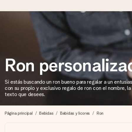
Pide hoy y se envía en 1 día laborable
Preparamos tu regalo con cuidado y lo enviamos al vuelo, par
Ron personaliza
4,5 (basado en +15.000 opiniones)
Nuestros regalos inspiran. Los clientes nos dan un 4,5 en Goo
Si estás buscando un ron bueno para regalar a un entusias
con su propio y exclusivo regalo de ron con el nombre, la 
texto que desees.
Tarjeta de felicitación gratuita
Crea algo único en pocos pasos – con su nombre, tu foto o un m
Página principal
Bebidas
Bebidas y licores
Ron
momento.