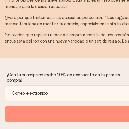
¡Y no te olvides de los aniversarios! Cada año es un hito que mere
mensaje para la ocasión especial.
¿Pero por qué limitarnos a las ocasiones personales? Los regalos
manera fabulosa de mostrar tu aprecio, especialmente si a tu clie
No olvides que regalar un ron no siempre necesita de una ocasión 
entusiasta del ron con una nueva variedad o un set de regalo. Es 
¡Con tu suscripción recibe 10% de descuento en tu primera
compra!