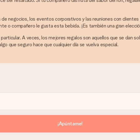
ce ser resaltado. Si tu compañero disfruta del sabor del ron, regálal
 de negocios, los eventos corporativos y las reuniones con clientes
nte o compañero le gusta esta bebida. ¡Es también una gran elección
particular. A veces, los mejores regalos son aquellos que se dan sol
algo que seguro hace que cualquier día se vuelva especial.
¡Apúntame!