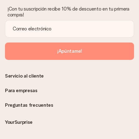
No era nuestra intención, por lo que nos gustaría resolver este
asunto contigo. Ponte en contacto con nuestro equipo de
¡Con tu suscripción recibe 10% de descuento en tu primera
atención al cliente por teléfono, correo electrónico o chat y
compra!
buscaremos una solución adecuada para ti.
¿Se envía la factura junto con el pedido?
La factura y cualquier otra información relativa a tu regalo se
enviará únicamente por correo electrónico. El regalo se enviará
sin ninguna información adicional Así, evitaremos que la
¡Apúntame!
persona que recibe el regalo la vea. ¡No le enviaremos nada
más que su increíble regalo! ¿Quieres que sepa quién se lo
envía? ¡Rellena nuestra chulísima tarjeta de regalo en la cesta
de la compra!
Servicio al cliente
Para empresas
Preguntas frecuentes
YourSurprise