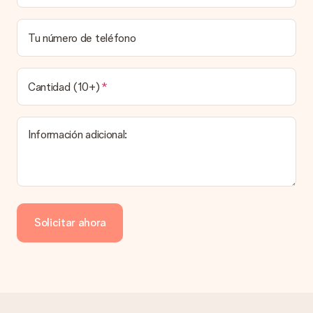
personalizado y completado tu pedido, recibirás una
confirmación con las fechas estimadas de entrega. Una vez
que el pedido haya sido enviado, será la empresa de
Tu número de teléfono
transportes la encargada de entregar el regalo.
¿Cuál es el tiempo de entrega y cuándo recibo mi
obsequio?
Cantidad (10+)
El tiempo de entrega se puede encontrar en la página del
producto del regalo.
Información adicional:
Pago
¿Cómo puedo pagar mi pedido?
Ofrecemos los siguientes métodos de pago: Paypal, tarjeta
de crédito o transferencia bancaria. En caso de elegir
Solicitar ahora
transferencia bancaria, ten en cuenta 3 días adicionales para la
entrega de tu regalo.
Regalo recibido
¿Qué pasa si el regalo no es del todo de mi agrado?
Lamentamos mucho que no estés satisfecho con tu regalo.