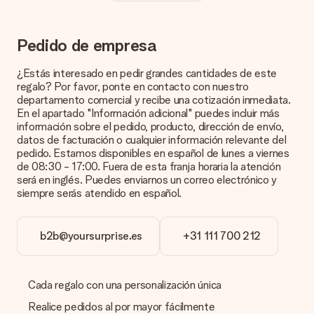
personalización de tu obsequio. ¡Bonito y claro!
¿Cómo puedo saber si mi imagen tiene la calidad
Pedido de empresa
adecuada?
Queremos asegurarnos de que estás completamente
¿Estás interesado en pedir grandes cantidades de este
satisfecho con tu regalo. Por eso es importante utilizar fotos
regalo? Por favor, ponte en contacto con nuestro
de alta calidad. Si no estás seguro de la calidad de la imagen,
departamento comercial y recibe una cotización inmediata.
ponte en contacto con nuestro equipo de atención al cliente e
En el apartado "Información adicional" puedes incluir más
incluye la foto junto con el regalo que te interesa encargar.
información sobre el pedido, producto, dirección de envío,
Ellos podrán comprobar la calidad por ti.
datos de facturación o cualquier información relevante del
pedido. Estamos disponibles en español de lunes a viernes
¿Qué formatos puedo cargar?
de 08:30 - 17:00. Fuera de esta franja horaria la atención
Puedes carga archivos JPG y PNG en nuestro editor. ¿Es
será en inglés. Puedes enviarnos un correo electrónico y
esto demasiado técnico o tienes una imagen de un formato
siempre serás atendido en español.
diferente que te gustaría usar? Ponte en contacto con
nuestro servicio de atención al cliente. ¡Estaremos
encantados de ayudarte para que puedas crear el regalo que
b2b@yoursurprise.es
+31 111 700 212
deseas!
¿Qué pasa si el color u opción que deseo no está
disponible?
Cada regalo con una personalización única
¿Estás buscando un regalo específico o un regalo en un color
específico, pero no aparece en el sitio web? Ponte en
Realice pedidos al por mayor fácilmente