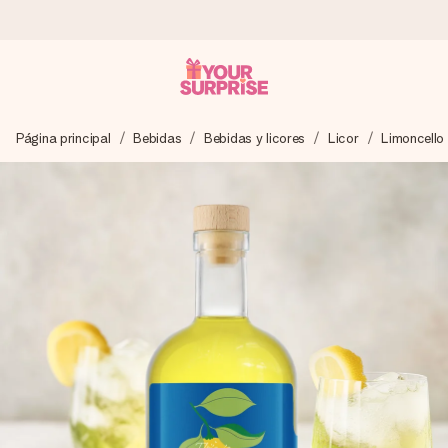
Pide hoy y se envía en 1 día laborable
Página principal
Bebidas
Bebidas y licores
Licor
Limoncello
Preparamos tu regalo con cuidado y lo enviamos al vuelo,
para que lo entregues en el momento perfecto, cuando más
importa.
4,5 (basado en +15.000 opiniones)
Nuestros regalos inspiran. Los clientes nos dan un 4,5 en
Google Reviews.
Tarjeta de felicitación gratuita
Crea algo único en pocos pasos – con su nombre, tu foto o