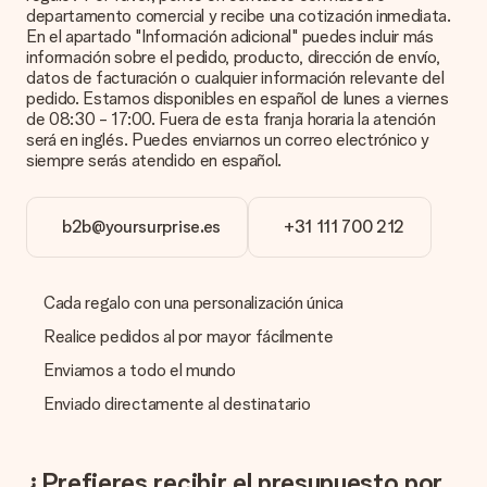
un mensaje personal en esta tarjeta para que el destinatario
departamento comercial y recibe una cotización inmediata.
sepa exactamente a quién agradecer por esta hermosa
En el apartado "Información adicional" puedes incluir más
sorpresa.
información sobre el pedido, producto, dirección de envío,
datos de facturación o cualquier información relevante del
¿Está envuelto mi regalo?
pedido. Estamos disponibles en español de lunes a viernes
Actualmente, no tenemos (aún) un servicio de envoltura de
de 08:30 - 17:00. Fuera de esta franja horaria la atención
regalos para envolver tu presente. Los regalos se envían en
será en inglés. Puedes enviarnos un correo electrónico y
una caja decorada con motivos de fiesta. Así, tu obsequio
siempre serás atendido en español.
está listo para ser entregado o enviarse directamente al
destinatario.
b2b@yoursurprise.es
+31 111 700 212
Tiempo de entrega, opciones de entrega y
costos de envío.
Cada regalo con una personalización única
¿Puedo elegir una fecha de entrega?
Elegir la fecha exacta de entrega no es posible. Una vez
Realice pedidos al por mayor fácilmente
personalizado y completado tu pedido, recibirás una
confirmación con las fechas estimadas de entrega. Una vez
Enviamos a todo el mundo
que el pedido haya sido enviado, será la empresa de
Enviado directamente al destinatario
transportes la encargada de entregar el regalo.
¿Cuál es el tiempo de entrega y cuándo recibo mi
obsequio?
¿Prefieres recibir el presupuesto por