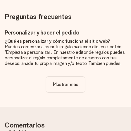
Preguntas frecuentes
Personalizar y hacer el pedido
¿Qué es personalizar y cómo funciona el sitio web?
Puedes comenzar a crear tu regalo haciendo clic en el botón
'Empieza a personalizar'. En nuestro editor de regalos puedes
personalizar el regalo completamente de acuerdo con tus
deseos: añade tu propia imagen y/o texto. También puedes
optar por un diseño genial para que tu regalo sea
verdaderamente único.
Mostrar más
¿La personalización está incluida en el precio?
El precio que se muestra en el sitio web incluye la
personalización de tu obsequio. ¡Bonito y claro!
¿Cómo puedo saber si mi imagen tiene la calidad
adecuada?
Queremos asegurarnos de que estás completamente
Comentarios
satisfecho con tu regalo. Por eso es importante utilizar fotos
de alta calidad. Si no estás seguro de la calidad de la imagen,