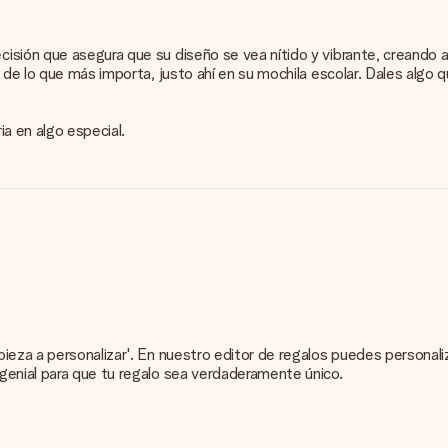
sión que asegura que su diseño se vea nítido y vibrante, creando a
 de lo que más importa, justo ahí en su mochila escolar. Dales algo 
ria en algo especial.
pieza a personalizar'. En nuestro editor de regalos puedes persona
genial para que tu regalo sea verdaderamente único.
 de tu obsequio. ¡Bonito y claro!