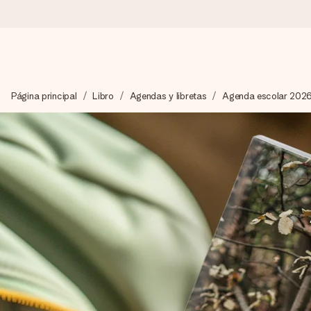
Pide hoy y se envía en 1 día laborable
Página principal
Libro
Agendas y libretas
Agenda escolar 202
Preparamos tu regalo con cuidado y lo enviamos al vuelo, par
4,5 (basado en +15.000 opiniones)
Nuestros regalos inspiran. Los clientes nos dan un 4,5 en Goo
Tarjeta de felicitación gratuita
Crea algo único en pocos pasos – con su nombre, tu foto o un m
momento.