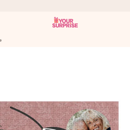
e
a que lo entregues en el momento perfecto, cuando más importa.
gle Reviews.
ensaje que llegue al corazón. Sin complicaciones, solo todo el amo