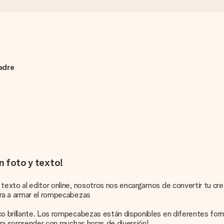
adre
n foto y texto!
texto al editor online, nosotros nos encargamos de convertir tu crea
era a armar el rompecabezas
ico brillante. Los rompecabezas están disponibles en diferentes fo
para sorprender con muchas horas de diversión!