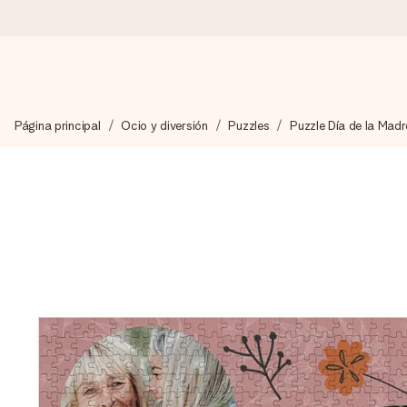
Pide hoy y se envía en 1 día laborable
Página principal
Ocio y diversión
Puzzles
Puzzle Día de la Madr
Preparamos tu regalo con cuidado y lo enviamos al vuelo, par
4,5 (basado en +15.000 opiniones)
Nuestros regalos inspiran. Los clientes nos dan un 4,5 en Goo
Tarjeta de felicitación gratuita
Crea algo único en pocos pasos – con su nombre, tu foto o un m
momento.