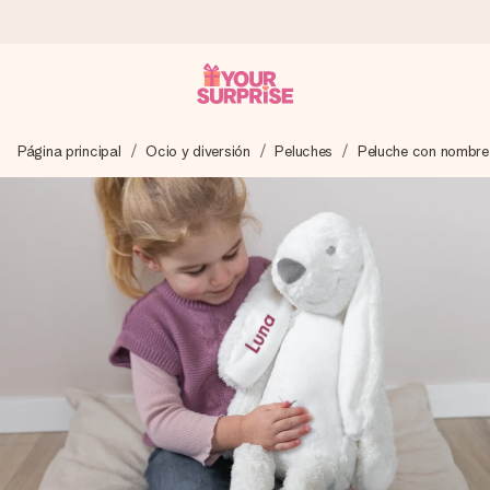
Pide hoy y se envía en 1 día laborable
Página principal
Ocio y diversión
Peluches
Peluche con nombre
Preparamos tu regalo con cuidado y lo enviamos al vuelo,
para que lo entregues en el momento perfecto, cuando más
importa.
4,5 (basado en +15.000 opiniones)
Nuestros regalos inspiran. Los clientes nos dan un 4,5 en
Google Reviews.
Tarjeta de felicitación gratuita
Crea algo único en pocos pasos – con su nombre, tu foto o