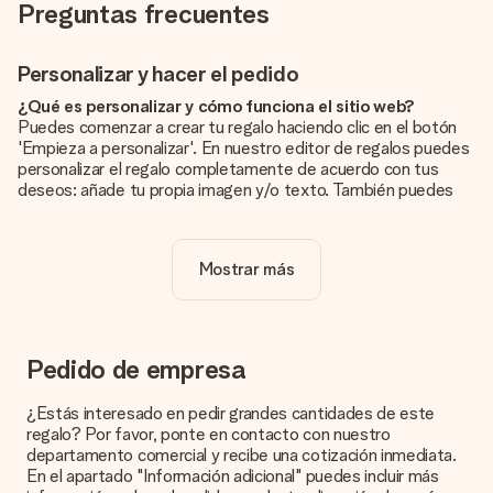
Preguntas frecuentes
Personalizar y hacer el pedido
¿Qué es personalizar y cómo funciona el sitio web?
Puedes comenzar a crear tu regalo haciendo clic en el botón
'Empieza a personalizar'. En nuestro editor de regalos puedes
personalizar el regalo completamente de acuerdo con tus
deseos: añade tu propia imagen y/o texto. También puedes
optar por un diseño genial para que tu regalo sea
verdaderamente único.
Mostrar más
¿La personalización está incluida en el precio?
El precio que se muestra en el sitio web incluye la
personalización de tu obsequio. ¡Bonito y claro!
¿Cómo puedo saber si mi imagen tiene la calidad
Pedido de empresa
adecuada?
Queremos asegurarnos de que estás completamente
¿Estás interesado en pedir grandes cantidades de este
satisfecho con tu regalo. Por eso es importante utilizar fotos
regalo? Por favor, ponte en contacto con nuestro
de alta calidad. Si no estás seguro de la calidad de la imagen,
departamento comercial y recibe una cotización inmediata.
ponte en contacto con nuestro equipo de atención al cliente e
En el apartado "Información adicional" puedes incluir más
incluye la foto junto con el regalo que te interesa encargar.