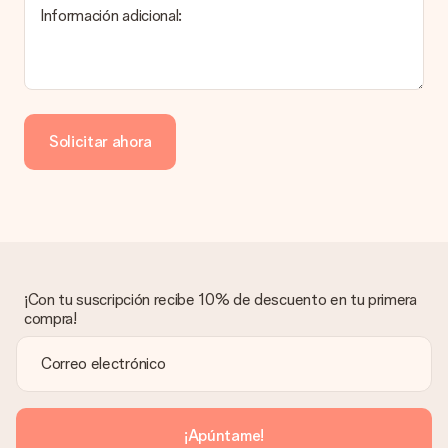
Información adicional:
Pago
¿Cómo puedo pagar mi pedido?
Ofrecemos los siguientes métodos de pago: Paypal, tarjeta
de crédito o transferencia bancaria. En caso de elegir
Solicitar ahora
transferencia bancaria, ten en cuenta 3 días adicionales para la
entrega de tu regalo.
Regalo recibido
¿Qué pasa si el regalo no es del todo de mi agrado?
Lamentamos mucho que no estés satisfecho con tu regalo.
No era nuestra intención, por lo que nos gustaría resolver este
asunto contigo. Ponte en contacto con nuestro equipo de
¡Con tu suscripción recibe 10% de descuento en tu primera
atención al cliente por teléfono, correo electrónico o chat y
compra!
buscaremos una solución adecuada para ti.
¿Se envía la factura junto con el pedido?
La factura y cualquier otra información relativa a tu regalo se
enviará únicamente por correo electrónico. El regalo se enviará
sin ninguna información adicional Así, evitaremos que la
¡Apúntame!
persona que recibe el regalo la vea. ¡No le enviaremos nada