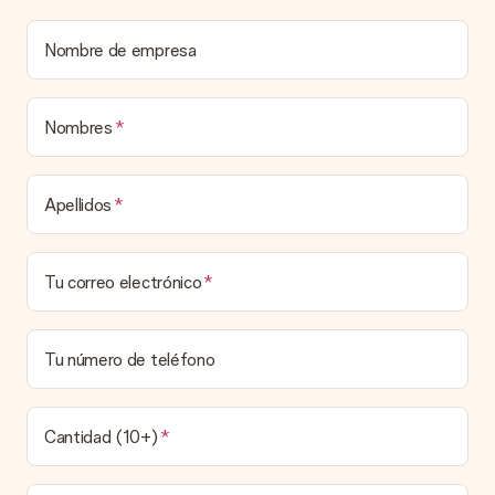
¿Está envuelto mi regalo?
Nombre de empresa
Actualmente, no tenemos (aún) un servicio de envoltura de
regalos para envolver tu presente. Los regalos se envían en
una caja decorada con motivos de fiesta. Así, tu obsequio
está listo para ser entregado o enviarse directamente al
Nombres
destinatario.
Tiempo de entrega, opciones de entrega y
Apellidos
costos de envío.
¿Puedo elegir una fecha de entrega?
Tu correo electrónico
Elegir la fecha exacta de entrega no es posible. Una vez
personalizado y completado tu pedido, recibirás una
confirmación con las fechas estimadas de entrega. Una vez
que el pedido haya sido enviado, será la empresa de
Tu número de teléfono
transportes la encargada de entregar el regalo.
¿Cuál es el tiempo de entrega y cuándo recibo mi
obsequio?
Cantidad (10+)
El tiempo de entrega se puede encontrar en la página del
producto del regalo.