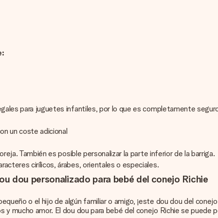
e:
legales para juguetes infantiles, por lo que es completamente segur
con un coste adicional
 oreja. También es posible personalizar la parte inferior de la barriga.
cteres cirílicos, árabes, orientales o especiales.
ou dou personalizado para bebé del conejo Richie
queño o el hijo de algún familiar o amigo, ¡este dou dou del conejo 
os y mucho amor. El dou dou para bebé del conejo Richie se puede per