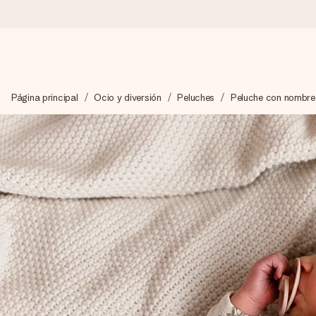
Pide hoy y se envía en 1 día laborable
Página principal
Ocio y diversión
Peluches
Peluche con nombre
Preparamos tu regalo con cuidado y lo enviamos al vuelo, par
4,5 (basado en +15.000 opiniones)
Nuestros regalos inspiran. Los clientes nos dan un 4,5 en Goo
Tarjeta de felicitación gratuita
Crea algo único en pocos pasos – con su nombre, tu foto o un m
momento.