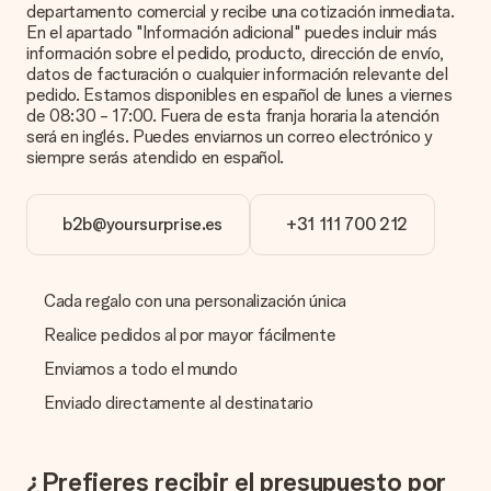
departamento comercial y recibe una cotización inmediata.
ponte en contacto con nuestro equipo de atención al cliente e
En el apartado "Información adicional" puedes incluir más
incluye la foto junto con el regalo que te interesa encargar.
información sobre el pedido, producto, dirección de envío,
Ellos podrán comprobar la calidad por ti.
datos de facturación o cualquier información relevante del
pedido. Estamos disponibles en español de lunes a viernes
¿Qué formatos puedo cargar?
de 08:30 - 17:00. Fuera de esta franja horaria la atención
Puedes carga archivos JPG y PNG en nuestro editor. ¿Es
será en inglés. Puedes enviarnos un correo electrónico y
esto demasiado técnico o tienes una imagen de un formato
siempre serás atendido en español.
diferente que te gustaría usar? Ponte en contacto con
nuestro servicio de atención al cliente. ¡Estaremos
encantados de ayudarte para que puedas crear el regalo que
b2b@yoursurprise.es
+31 111 700 212
deseas!
¿Qué pasa si el color u opción que deseo no está
disponible?
Cada regalo con una personalización única
¿Estás buscando un regalo específico o un regalo en un color
específico, pero no aparece en el sitio web? Ponte en
Realice pedidos al por mayor fácilmente
contacto con nuestro equipo de servicio al cliente; ¡Nos
Enviamos a todo el mundo
encantará ayudarte!
Enviado directamente al destinatario
¿Cómo agrego una tarjeta de regalo a mi obsequio? /
¿Qué es exactamente una tarjeta de regalo?
Al hacer clic en 'Tarjeta gratis' en la cesta de la compra,
puedes agregar la tarjeta gratuita a tu regalo. Puedes poner
¿Prefieres recibir el presupuesto por