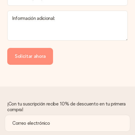
El tiempo de entrega se puede encontrar en la página del
producto del regalo.
Información adicional:
Pago
¿Cómo puedo pagar mi pedido?
Ofrecemos los siguientes métodos de pago: Paypal, tarjeta
de crédito o transferencia bancaria. En caso de elegir
Solicitar ahora
transferencia bancaria, ten en cuenta 3 días adicionales para la
entrega de tu regalo.
Regalo recibido
¿Qué pasa si el regalo no es del todo de mi agrado?
Lamentamos mucho que no estés satisfecho con tu regalo.
No era nuestra intención, por lo que nos gustaría resolver este
asunto contigo. Ponte en contacto con nuestro equipo de
¡Con tu suscripción recibe 10% de descuento en tu primera
atención al cliente por teléfono, correo electrónico o chat y
compra!
buscaremos una solución adecuada para ti.
¿Se envía la factura junto con el pedido?
La factura y cualquier otra información relativa a tu regalo se