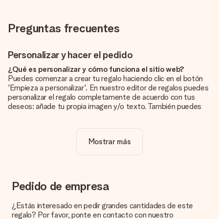
Preguntas frecuentes
Personalizar y hacer el pedido
¿Qué es personalizar y cómo funciona el sitio web?
Puedes comenzar a crear tu regalo haciendo clic en el botón
'Empieza a personalizar'. En nuestro editor de regalos puedes
personalizar el regalo completamente de acuerdo con tus
deseos: añade tu propia imagen y/o texto. También puedes
optar por un diseño genial para que tu regalo sea
verdaderamente único.
Mostrar más
¿La personalización está incluida en el precio?
El precio que se muestra en el sitio web incluye la
personalización de tu obsequio. ¡Bonito y claro!
¿Cómo puedo saber si mi imagen tiene la calidad
Pedido de empresa
adecuada?
Queremos asegurarnos de que estás completamente
¿Estás interesado en pedir grandes cantidades de este
satisfecho con tu regalo. Por eso es importante utilizar fotos
regalo? Por favor, ponte en contacto con nuestro
de alta calidad. Si no estás seguro de la calidad de la imagen,