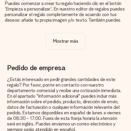
Puedes comenzar a crear tu regalo haciendo clic en el botón
'Empieza a personalizar'. En nuestro editor de regalos puedes
personalizar el regalo completamente de acuerdo con tus
deseos: añade tu propia imagen y/o texto. También puedes
optar por un diseño genial para que tu regalo sea
verdaderamente único.
Mostrar más
¿La personalización está incluida en el precio?
El precio que se muestra en el sitio web incluye la
personalización de tu obsequio. ¡Bonito y claro!
¿Cómo puedo saber si mi imagen tiene la calidad
Pedido de empresa
adecuada?
Queremos asegurarnos de que estás completamente
¿Estás interesado en pedir grandes cantidades de este
satisfecho con tu regalo. Por eso es importante utilizar fotos
regalo? Por favor, ponte en contacto con nuestro
de alta calidad. Si no estás seguro de la calidad de la imagen,
departamento comercial y recibe una cotización inmediata.
ponte en contacto con nuestro equipo de atención al cliente e
En el apartado "Información adicional" puedes incluir más
incluye la foto junto con el regalo que te interesa encargar.
información sobre el pedido, producto, dirección de envío,
Ellos podrán comprobar la calidad por ti.
datos de facturación o cualquier información relevante del
pedido. Estamos disponibles en español de lunes a viernes
¿Qué formatos puedo cargar?
de 08:30 - 17:00. Fuera de esta franja horaria la atención
Puedes carga archivos JPG y PNG en nuestro editor. ¿Es
será en inglés. Puedes enviarnos un correo electrónico y
esto demasiado técnico o tienes una imagen de un formato
siempre serás atendido en español.