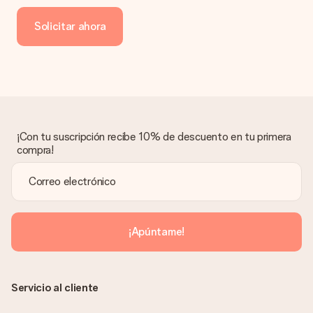
Ofrecemos los siguientes métodos de pago: Paypal, tarjeta
de crédito o transferencia bancaria. En caso de elegir
Solicitar ahora
transferencia bancaria, ten en cuenta 3 días adicionales para la
entrega de tu regalo.
Regalo recibido
¿Qué pasa si el regalo no es del todo de mi agrado?
Lamentamos mucho que no estés satisfecho con tu regalo.
No era nuestra intención, por lo que nos gustaría resolver este
asunto contigo. Ponte en contacto con nuestro equipo de
¡Con tu suscripción recibe 10% de descuento en tu primera
atención al cliente por teléfono, correo electrónico o chat y
compra!
buscaremos una solución adecuada para ti.
¿Se envía la factura junto con el pedido?
La factura y cualquier otra información relativa a tu regalo se
enviará únicamente por correo electrónico. El regalo se enviará
sin ninguna información adicional Así, evitaremos que la
¡Apúntame!
persona que recibe el regalo la vea. ¡No le enviaremos nada
más que su increíble regalo! ¿Quieres que sepa quién se lo
envía? ¡Rellena nuestra chulísima tarjeta de regalo en la cesta
de la compra!
Servicio al cliente