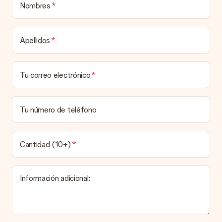
está listo para ser entregado o enviarse directamente al
Nombres
destinatario.
Tiempo de entrega, opciones de entrega y
Apellidos
costos de envío.
¿Puedo elegir una fecha de entrega?
Tu correo electrónico
Elegir la fecha exacta de entrega no es posible. Una vez
personalizado y completado tu pedido, recibirás una
confirmación con las fechas estimadas de entrega. Una vez
que el pedido haya sido enviado, será la empresa de
Tu número de teléfono
transportes la encargada de entregar el regalo.
¿Cuál es el tiempo de entrega y cuándo recibo mi
obsequio?
Cantidad (10+)
El tiempo de entrega se puede encontrar en la página del
producto del regalo.
Información adicional:
Pago
¿Cómo puedo pagar mi pedido?