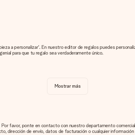
pieza a personalizar'. En nuestro editor de regalos puedes persona
genial para que tu regalo sea verdaderamente único.
 de tu obsequio. ¡Bonito y claro!
Mostrar más
tu regalo. Por eso es importante utilizar fotos de alta calidad. S
on el regalo que te interesa encargar. Ellos podrán comprobar la calid
masiado técnico o tienes una imagen de un formato diferente que 
 puedas crear el regalo que deseas!
 Por favor, ponte en contacto con nuestro departamento comercial y
cto, dirección de envío, datos de facturación o cualquier informaci
ecífico, pero no aparece en el sitio web? Ponte en contacto con nue