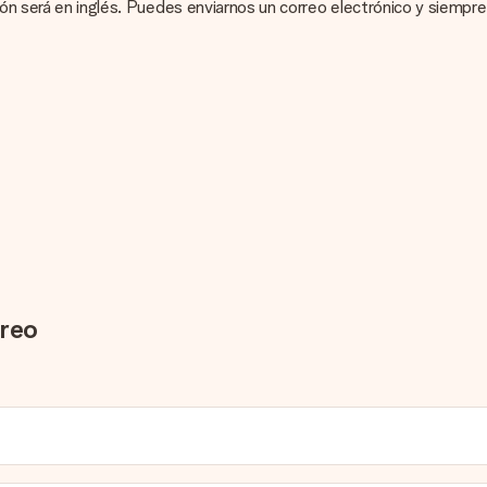
ción será en inglés. Puedes enviarnos un correo electrónico y siempr
es exactamente una tarjeta de regalo?
s agregar la tarjeta gratuita a tu regalo. Puedes poner un mensaje pe
s para envolver tu presente. Los regalos se envían en una caja deco
 de envío.
lizado y completado tu pedido, recibirás una confirmación con las 
el regalo.
rreo
o del regalo.