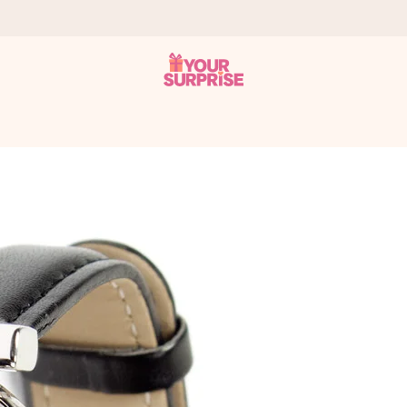
a que lo entregues en el momento perfecto, cuando más importa.
gle Reviews.
ensaje que llegue al corazón. Sin complicaciones, solo todo el amo