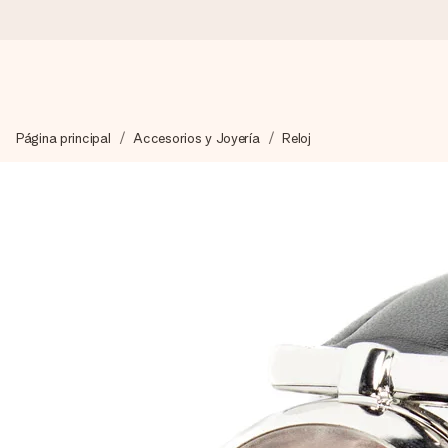
Pide hoy y se envía en 1 día laborable
Página principal
Accesorios y Joyería
Reloj
Preparamos tu regalo con cuidado y lo enviamos al vuelo, par
4,5 (basado en +15.000 opiniones)
Nuestros regalos inspiran. Los clientes nos dan un 4,5 en Goo
Tarjeta de felicitación gratuita
Crea algo único en pocos pasos – con su nombre, tu foto o un m
momento.