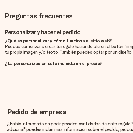
Preguntas frecuentes
Personalizar y hacer el pedido
¿Qué es personalizar y cómo funciona el sitio web?
Puedes comenzar a crear tu regalo haciendo clic en el botón 'Em
tu propia imagen y/o texto. También puedes optar por un diseño 
¿La personalización está incluida en el precio?
El precio que se muestra en el sitio web incluye la personalización
¿Cómo puedo saber si mi imagen tiene la calidad adecuada?
Queremos asegurarnos de que estás completamente satisfecho con 
con nuestro equipo de atención al cliente e incluye la foto junto c
¿Qué formatos puedo cargar?
Puedes carga archivos JPG y PNG en nuestro editor. ¿Es esto de
Pedido de empresa
atención al cliente. ¡Estaremos encantados de ayudarte para que
¿Estás interesado en pedir grandes cantidades de este regalo?
¿Qué pasa si el color u opción que deseo no está disponible?
adicional" puedes incluir más información sobre el pedido, produ
¿Estás buscando un regalo específico o un regalo en un color esp