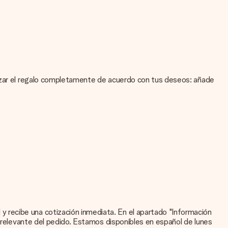
lizar el regalo completamente de acuerdo con tus deseos: añade
i no estás seguro de la calidad de la imagen, ponte en contacto
ad por ti.
te gustaría usar? Ponte en contacto con nuestro servicio de
 recibe una cotización inmediata. En el apartado "Información
ón relevante del pedido. Estamos disponibles en español de lunes
stro equipo de servicio al cliente; ¡Nos encantará ayudarte!