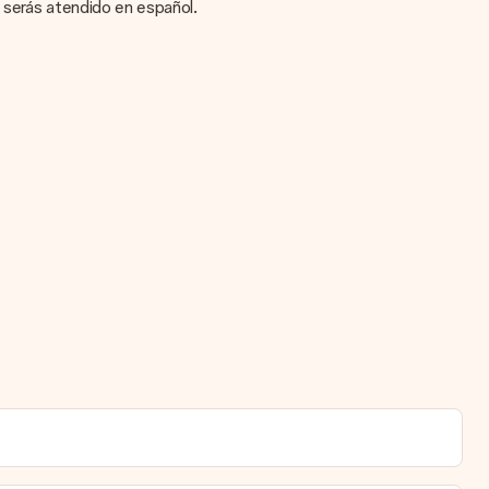
e serás atendido en español.
rsonal en esta tarjeta para que el destinatario sepa exactamente a
rada con motivos de fiesta. Así, tu obsequio está listo para ser
fechas estimadas de entrega. Una vez que el pedido haya sido