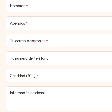
Ofrecemos los siguientes métodos de pago: Paypal, tarjeta de créd
regalo.
Nombres
Regalo recibido
¿Qué pasa si el regalo no es del todo de mi agrado?
Apellidos
Lamentamos mucho que no estés satisfecho con tu regalo. No era 
cliente por teléfono, correo electrónico o chat y buscaremos una 
Tu correo electrónico
¿Se envía la factura junto con el pedido?
La factura y cualquier otra información relativa a tu regalo se en
recibe el regalo la vea. ¡No le enviaremos nada más que su increíb
Tu número de teléfono
Cantidad (10+)
Información adicional: