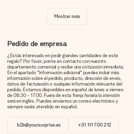
optar por un diseño genial para que tu regalo sea
verdaderamente único.
Mostrar más
¿La personalización está incluida en el precio?
El precio que se muestra en el sitio web incluye la
personalización de tu obsequio. ¡Bonito y claro!
¿Cómo puedo saber si mi imagen tiene la calidad
Pedido de empresa
adecuada?
Queremos asegurarnos de que estás completamente
¿Estás interesado en pedir grandes cantidades de este
satisfecho con tu regalo. Por eso es importante utilizar fotos
regalo? Por favor, ponte en contacto con nuestro
de alta calidad. Si no estás seguro de la calidad de la imagen,
departamento comercial y recibe una cotización inmediata.
ponte en contacto con nuestro equipo de atención al cliente e
En el apartado "Información adicional" puedes incluir más
incluye la foto junto con el regalo que te interesa encargar.
información sobre el pedido, producto, dirección de envío,
Ellos podrán comprobar la calidad por ti.
datos de facturación o cualquier información relevante del
pedido. Estamos disponibles en español de lunes a viernes
¿Qué formatos puedo cargar?
de 08:30 - 17:00. Fuera de esta franja horaria la atención
Puedes carga archivos JPG y PNG en nuestro editor. ¿Es
será en inglés. Puedes enviarnos un correo electrónico y
esto demasiado técnico o tienes una imagen de un formato
siempre serás atendido en español.
diferente que te gustaría usar? Ponte en contacto con
nuestro servicio de atención al cliente. ¡Estaremos
encantados de ayudarte para que puedas crear el regalo que
b2b@yoursurprise.es
+31 111 700 212
deseas!