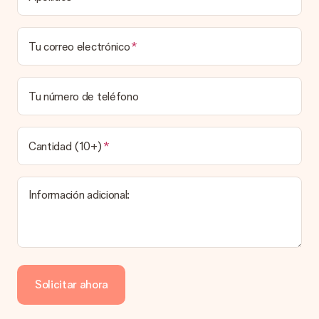
costos de envío.
¿Puedo elegir una fecha de entrega?
Tu correo electrónico
Elegir la fecha exacta de entrega no es posible. Una vez
personalizado y completado tu pedido, recibirás una
confirmación con las fechas estimadas de entrega. Una vez
que el pedido haya sido enviado, será la empresa de
Tu número de teléfono
transportes la encargada de entregar el regalo.
¿Cuál es el tiempo de entrega y cuándo recibo mi
obsequio?
Cantidad (10+)
El tiempo de entrega se puede encontrar en la página del
producto del regalo.
Información adicional:
Pago
¿Cómo puedo pagar mi pedido?
Ofrecemos los siguientes métodos de pago: Paypal, tarjeta
de crédito o transferencia bancaria. En caso de elegir
Solicitar ahora
transferencia bancaria, ten en cuenta 3 días adicionales para la
entrega de tu regalo.