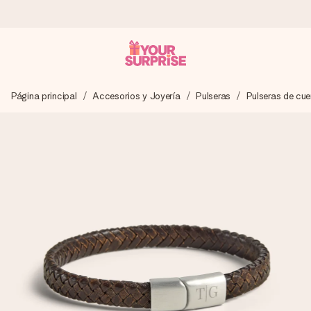
Pide hoy y se envía en 1 día laborable
Página principal
Accesorios y Joyería
Pulseras
Pulseras de cue
Preparamos tu regalo con cuidado y lo enviamos al vuelo,
para que lo entregues en el momento perfecto, cuando más
importa.
4,5 (basado en +15.000 opiniones)
Nuestros regalos inspiran. Los clientes nos dan un 4,5 en
Google Reviews.
Tarjeta de felicitación gratuita
Crea algo único en pocos pasos – con su nombre, tu foto o