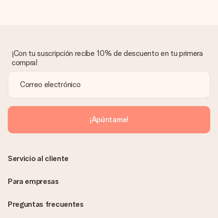
Regalo recibido
¿Qué pasa si el regalo no es del todo de mi agrado?
Lamentamos mucho que no estés satisfecho con tu regalo.
No era nuestra intención, por lo que nos gustaría resolver este
asunto contigo. Ponte en contacto con nuestro equipo de
¡Con tu suscripción recibe 10% de descuento en tu primera
atención al cliente por teléfono, correo electrónico o chat y
compra!
buscaremos una solución adecuada para ti.
¿Se envía la factura junto con el pedido?
La factura y cualquier otra información relativa a tu regalo se
enviará únicamente por correo electrónico. El regalo se enviará
sin ninguna información adicional Así, evitaremos que la
¡Apúntame!
persona que recibe el regalo la vea. ¡No le enviaremos nada
más que su increíble regalo! ¿Quieres que sepa quién se lo
envía? ¡Rellena nuestra chulísima tarjeta de regalo en la cesta
de la compra!
Servicio al cliente
Para empresas
Preguntas frecuentes