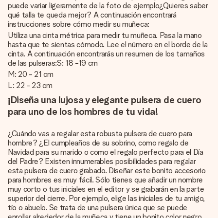
puede variar ligeramente de la foto de ejemplo¿Quieres saber
qué talla te queda mejor? A continuación encontrará
instrucciones sobre cómo medir su muñeca:
Utiliza una cinta métrica para medir tu muñeca. Pasa la mano
hasta que te sientas cómodo. Lee el número en el borde de la
cinta. A continuación encontrarás un resumen de los tamaños
de las pulseras:S: 18 -19 cm
M: 20 - 21 cm
L: 22 - 23 cm
¡Diseña una lujosa y elegante pulsera de cuero
para uno de los hombres de tu vida!
¿Cuándo vas a regalar esta robusta pulsera de cuero para
hombre? ¿El cumpleaños de su sobrino, como regalo de
Navidad para su marido o como el regalo perfecto para el Día
del Padre? Existen innumerables posibilidades para regalar
esta pulsera de cuero grabado. Diseñar este bonito accesorio
para hombres es muy fácil. Sólo tienes que añadir un nombre
muy corto o tus iniciales en el editor y se grabarán en la parte
superior del cierre. Por ejemplo, elige las iniciales de tu amigo,
tío o abuelo. Se trata de una pulsera única que se puede
enrollar alrededor de la muñeca y tiene un bonito color negro.