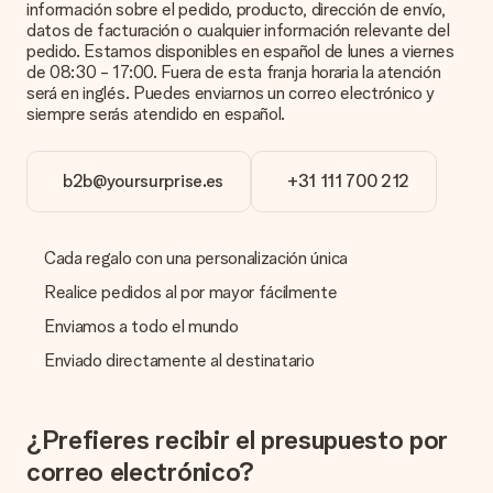
información sobre el pedido, producto, dirección de envío,
Ellos podrán comprobar la calidad por ti.
datos de facturación o cualquier información relevante del
pedido. Estamos disponibles en español de lunes a viernes
¿Qué formatos puedo cargar?
de 08:30 - 17:00. Fuera de esta franja horaria la atención
Puedes carga archivos JPG y PNG en nuestro editor. ¿Es
será en inglés. Puedes enviarnos un correo electrónico y
esto demasiado técnico o tienes una imagen de un formato
siempre serás atendido en español.
diferente que te gustaría usar? Ponte en contacto con
nuestro servicio de atención al cliente. ¡Estaremos
encantados de ayudarte para que puedas crear el regalo que
b2b@yoursurprise.es
+31 111 700 212
deseas!
¿Qué pasa si el color u opción que deseo no está
disponible?
Cada regalo con una personalización única
¿Estás buscando un regalo específico o un regalo en un color
específico, pero no aparece en el sitio web? Ponte en
Realice pedidos al por mayor fácilmente
contacto con nuestro equipo de servicio al cliente; ¡Nos
Enviamos a todo el mundo
encantará ayudarte!
Enviado directamente al destinatario
¿Cómo agrego una tarjeta de regalo a mi obsequio? /
¿Qué es exactamente una tarjeta de regalo?
Al hacer clic en 'Tarjeta gratis' en la cesta de la compra,
puedes agregar la tarjeta gratuita a tu regalo. Puedes poner
¿Prefieres recibir el presupuesto por
un mensaje personal en esta tarjeta para que el destinatario
correo electrónico?
sepa exactamente a quién agradecer por esta hermosa