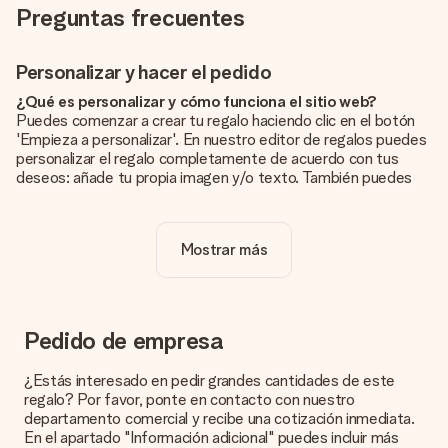
Preguntas frecuentes
Personalizar y hacer el pedido
¿Qué es personalizar y cómo funciona el sitio web?
Puedes comenzar a crear tu regalo haciendo clic en el botón
'Empieza a personalizar'. En nuestro editor de regalos puedes
personalizar el regalo completamente de acuerdo con tus
deseos: añade tu propia imagen y/o texto. También puedes
optar por un diseño genial para que tu regalo sea
verdaderamente único.
Mostrar más
¿La personalización está incluida en el precio?
El precio que se muestra en el sitio web incluye la
personalización de tu obsequio. ¡Bonito y claro!
¿Cómo puedo saber si mi imagen tiene la calidad
Pedido de empresa
adecuada?
Queremos asegurarnos de que estás completamente
¿Estás interesado en pedir grandes cantidades de este
satisfecho con tu regalo. Por eso es importante utilizar fotos
regalo? Por favor, ponte en contacto con nuestro
de alta calidad. Si no estás seguro de la calidad de la imagen,
departamento comercial y recibe una cotización inmediata.
ponte en contacto con nuestro equipo de atención al cliente e
En el apartado "Información adicional" puedes incluir más
incluye la foto junto con el regalo que te interesa encargar.