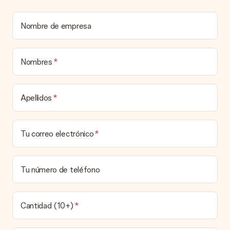
sorpresa.
¿Está envuelto mi regalo?
Nombre de empresa
Actualmente, no tenemos (aún) un servicio de envoltura de
regalos para envolver tu presente. Los regalos se envían en
una caja decorada con motivos de fiesta. Así, tu obsequio
está listo para ser entregado o enviarse directamente al
Nombres
destinatario.
Tiempo de entrega, opciones de entrega y
Apellidos
costos de envío.
¿Puedo elegir una fecha de entrega?
Tu correo electrónico
Elegir la fecha exacta de entrega no es posible. Una vez
personalizado y completado tu pedido, recibirás una
confirmación con las fechas estimadas de entrega. Una vez
que el pedido haya sido enviado, será la empresa de
Tu número de teléfono
transportes la encargada de entregar el regalo.
¿Cuál es el tiempo de entrega y cuándo recibo mi
obsequio?
Cantidad (10+)
El tiempo de entrega se puede encontrar en la página del
producto del regalo.