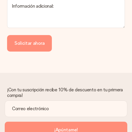
Información adicional:
Pago
¿Cómo puedo pagar mi pedido?
Ofrecemos los siguientes métodos de pago: Paypal, tarjeta
de crédito o transferencia bancaria. En caso de elegir
Solicitar ahora
transferencia bancaria, ten en cuenta 3 días adicionales para la
entrega de tu regalo.
Regalo recibido
¿Qué pasa si el regalo no es del todo de mi agrado?
Lamentamos mucho que no estés satisfecho con tu regalo.
No era nuestra intención, por lo que nos gustaría resolver este
asunto contigo. Ponte en contacto con nuestro equipo de
¡Con tu suscripción recibe 10% de descuento en tu primera
atención al cliente por teléfono, correo electrónico o chat y
compra!
buscaremos una solución adecuada para ti.
¿Se envía la factura junto con el pedido?
La factura y cualquier otra información relativa a tu regalo se
enviará únicamente por correo electrónico. El regalo se enviará
sin ninguna información adicional Así, evitaremos que la
¡Apúntame!